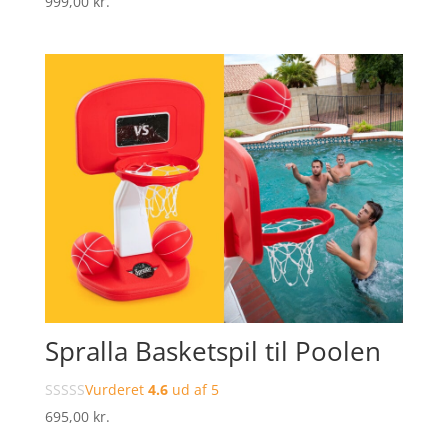
999,00
kr.
Spralla Basketspil til Poolen
Vurderet
4.6
ud af 5
695,00
kr.