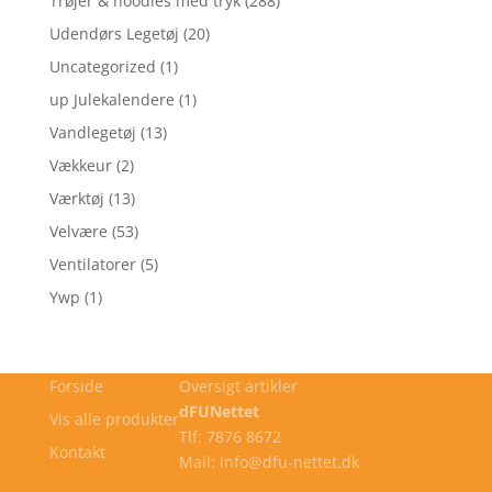
Trøjer & hoodies med tryk
(288)
Udendørs Legetøj
(20)
Uncategorized
(1)
up Julekalendere
(1)
Vandlegetøj
(13)
Vækkeur
(2)
Værktøj
(13)
Velvære
(53)
Ventilatorer
(5)
Ywp
(1)
Forside
Oversigt artikler
dFUNettet
Vis alle produkter
Tlf: 7876 8672
Kontakt
Mail: info@dfu-nettet.dk
Cookie- og privatlivspolitik