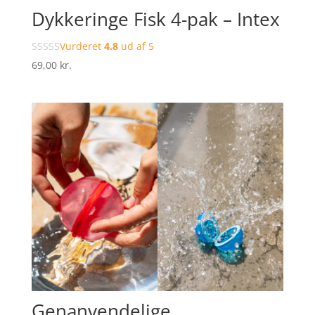
Dykkeringe Fisk 4-pak – Intex
Vurderet
4.8
ud af 5
69,00
kr.
Genanvendelige