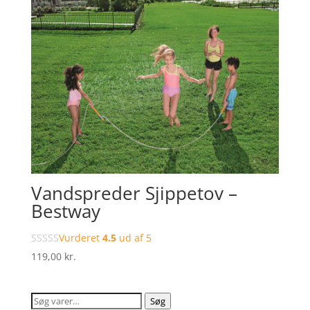
Vandspreder Sjippetov –
Bestway
Vurderet
4.5
ud af 5
119,00
kr.
Søg
Søg