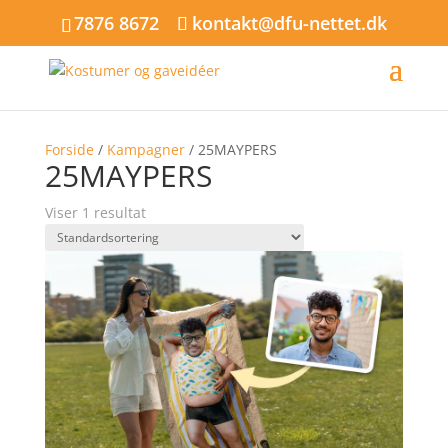
7876 8672
kontakt@dfu-nettet.dk
Forside
/
Kampagner
/ 25MAYPERS
25MAYPERS
Viser 1 resultat