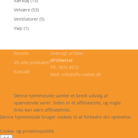
Værktøj
(13)
Velvære
(53)
Ventilatorer
(5)
Ywp
(1)
Forside
Oversigt artikler
dFUNettet
Vis alle produkter
Tlf: 7876 8672
Kontakt
Mail: info@dfu-nettet.dk
Cookie- og privatlivspolitik
Kontakt
Denne hjemmeside samler et bredt udvalg af
spændende varer. Siden er et affiiliatesite, og nogle
links kan være affiliatelinks.
Denne hjemmeside bruger cookies til at forbedre din oplevelse.
Læs mere
Cookie indstillinger
Accepter
Cookie- og privatlivspolitik