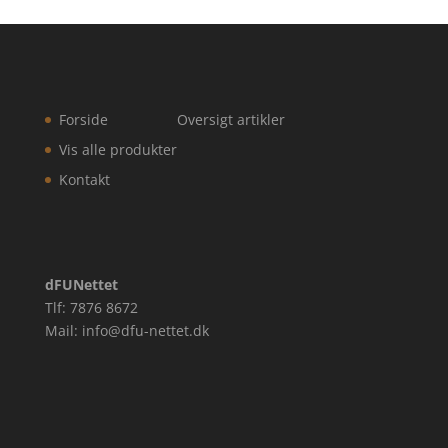
Forside
Oversigt artikler
Vis alle produkter
Kontakt
dFUNettet
Tlf: 7876 8672
Mail: info@dfu-nettet.dk