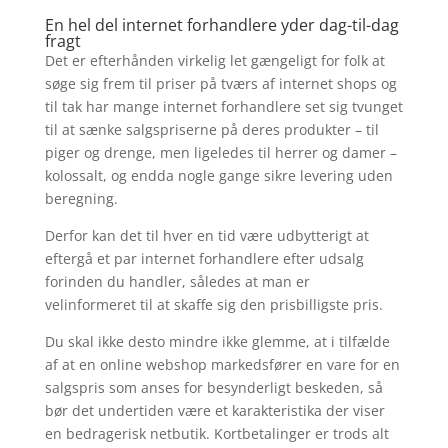
En hel del internet forhandlere yder dag-til-dag
fragt
Det er efterhånden virkelig let gængeligt for folk at
søge sig frem til priser på tværs af internet shops og
til tak har mange internet forhandlere set sig tvunget
til at sænke salgspriserne på deres produkter – til
piger og drenge, men ligeledes til herrer og damer –
kolossalt, og endda nogle gange sikre levering uden
beregning.
Derfor kan det til hver en tid være udbytterigt at
eftergå et par internet forhandlere efter udsalg
forinden du handler, således at man er
velinformeret til at skaffe sig den prisbilligste pris.
Du skal ikke desto mindre ikke glemme, at i tilfælde
af at en online webshop markedsfører en vare for en
salgspris som anses for besynderligt beskeden, så
bør det undertiden være et karakteristika der viser
en bedragerisk netbutik. Kortbetalinger er trods alt