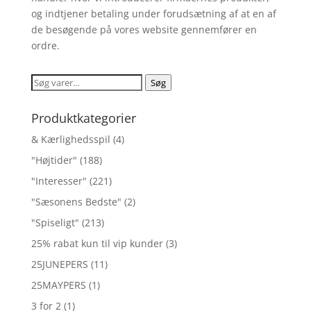
og indtjener betaling under forudsætning af at en af
de besøgende på vores website gennemfører en
ordre.
Søg
Søg
efter:
Produktkategorier
& Kærlighedsspil
(4)
"Højtider"
(188)
"Interesser"
(221)
"Sæsonens Bedste"
(2)
"Spiseligt"
(213)
25% rabat kun til vip kunder
(3)
25JUNEPERS
(11)
25MAYPERS
(1)
3 for 2
(1)