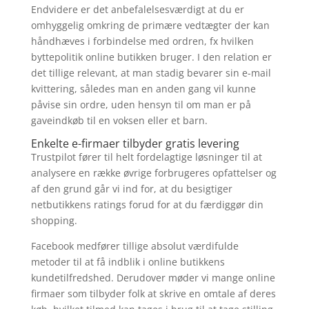
Endvidere er det anbefalelsesværdigt at du er
omhyggelig omkring de primære vedtægter der kan
håndhæves i forbindelse med ordren, fx hvilken
byttepolitik online butikken bruger. I den relation er
det tillige relevant, at man stadig bevarer sin e-mail
kvittering, således man en anden gang vil kunne
påvise sin ordre, uden hensyn til om man er på
gaveindkøb til en voksen eller et barn.
Enkelte e-firmaer tilbyder gratis levering
Trustpilot fører til helt fordelagtige løsninger til at
analysere en række øvrige forbrugeres opfattelser og
af den grund går vi ind for, at du besigtiger
netbutikkens ratings forud for at du færdiggør din
shopping.
Facebook medfører tillige absolut værdifulde
metoder til at få indblik i online butikkens
kundetilfredshed. Derudover møder vi mange online
firmaer som tilbyder folk at skrive en omtale af deres