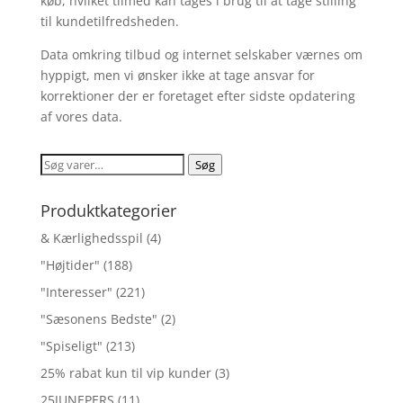
køb, hvilket tilmed kan tages i brug til at tage stilling
til kundetilfredsheden.
Data omkring tilbud og internet selskaber værnes om
hyppigt, men vi ønsker ikke at tage ansvar for
korrektioner der er foretaget efter sidste opdatering
af vores data.
Søg
Søg
efter:
Produktkategorier
& Kærlighedsspil
(4)
"Højtider"
(188)
"Interesser"
(221)
"Sæsonens Bedste"
(2)
"Spiseligt"
(213)
25% rabat kun til vip kunder
(3)
25JUNEPERS
(11)