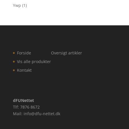
Ywp
(1)
Forside
Oversigt artikler
Vis alle produkter
Kontakt
dFUNettet
Tlf: 7876 8672
Mail: info@dfu-nettet.dk