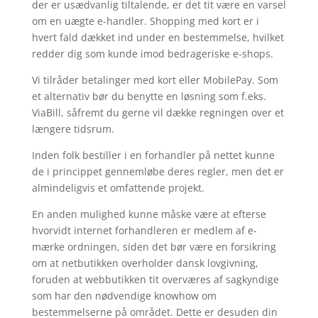
der er usædvanlig tiltalende, er det tit være en varsel
om en uægte e-handler. Shopping med kort er i
hvert fald dækket ind under en bestemmelse, hvilket
redder dig som kunde imod bedrageriske e-shops.
Vi tilråder betalinger med kort eller MobilePay. Som
et alternativ bør du benytte en løsning som f.eks.
ViaBill, såfremt du gerne vil dække regningen over et
længere tidsrum.
Inden folk bestiller i en forhandler på nettet kunne
de i princippet gennemløbe deres regler, men det er
almindeligvis et omfattende projekt.
En anden mulighed kunne måske være at efterse
hvorvidt internet forhandleren er medlem af e-
mærke ordningen, siden det bør være en forsikring
om at netbutikken overholder dansk lovgivning,
foruden at webbutikken tit overværes af sagkyndige
som har den nødvendige knowhow om
bestemmelserne på området. Dette er desuden din