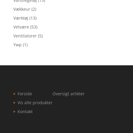
Vandlegetøj
(13)
Vækkeur
(2)
Værktøj
(13)
Velvære
(53)
Ventilatorer
(5)
Ywp
(1)
Forside
Oversigt artikler
Vis alle produkter
Kontakt