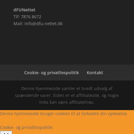
dFUNettet
Tlf: 7876 8672
Mail: info@dfu-nettet.dk
Cookie- og privatlivspolitik
Kontakt
Denne hjemmeside samler et bredt udvalg af
spændende varer. Siden er et affiiliatesite, og nogle
links kan være affiliatelinks.
Denne hjemmeside bruger cookies til at forbedre din oplevelse.
Læs mere
Cookie indstillinger
Accepter
Cookie- og privatlivspolitik