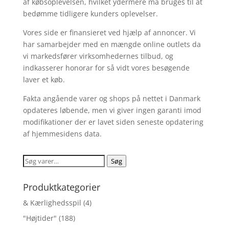
af købsoplevelsen, hvilket ydermere må bruges til at
bedømme tidligere kunders oplevelser.
Vores side er finansieret ved hjælp af annoncer. Vi
har samarbejder med en mængde online outlets da
vi markedsfører virksomhedernes tilbud, og
indkasserer honorar for så vidt vores besøgende
laver et køb.
Fakta angående varer og shops på nettet i Danmark
opdateres løbende, men vi giver ingen garanti imod
modifikationer der er lavet siden seneste opdatering
af hjemmesidens data.
Søg
Søg
efter:
Produktkategorier
& Kærlighedsspil
(4)
"Højtider"
(188)