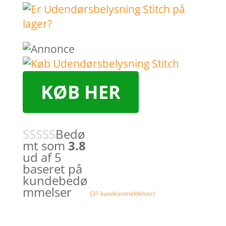
KØB HER
Bedø
mt som
3.8
ud af 5
baseret på
kundebedø
mmelser
(
31
kundeanmeldelser)