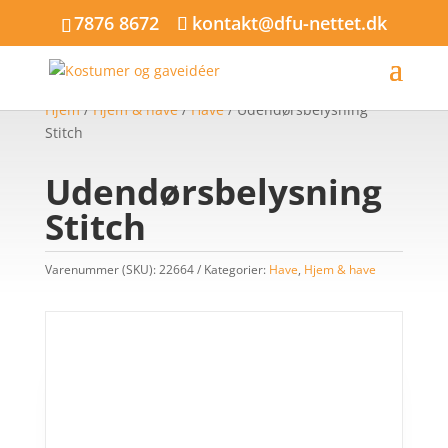
7876 8672
kontakt@dfu-nettet.dk
Hjem
/
Hjem & have
/
Have
/ Udendørsbelysning
Stitch
Udendørsbelysning
Stitch
Varenummer (SKU):
22664
Kategorier:
Have
,
Hjem & have