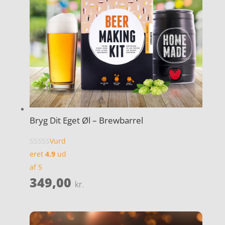
Bryg Dit Eget Øl – Brewbarrel
Vurd
eret
4.9
ud
af 5
349,00
kr.