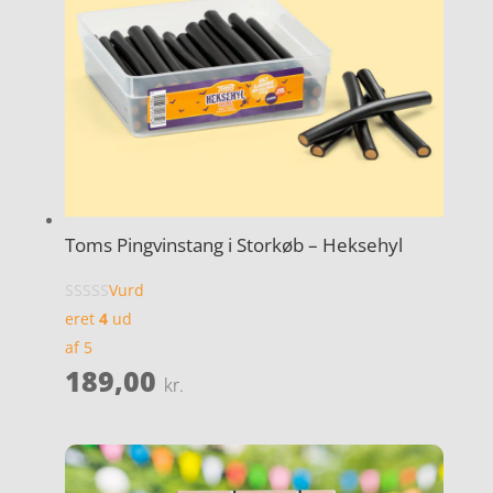
Toms Pingvinstang i Storkøb – Heksehyl
Vurd
eret
4
ud
af 5
189,00
kr.