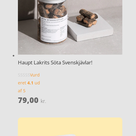
Haupt Lakrits Söta Svenskjävlar!
Vurd
eret
4.1
ud
af 5
79,00
kr.