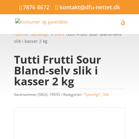
7876 8672
kontakt@dfu-nettet.dk
Hjem
/
"Spiseligt"
/
Slik
/ Tutti Frutti Sour Bland-selv
slik i kasser 2 kg
Tutti Frutti Sour
Bland-selv slik i
kasser 2 kg
Varenummer (SKU):
19555
Kategorier:
"Spiseligt"
,
Slik