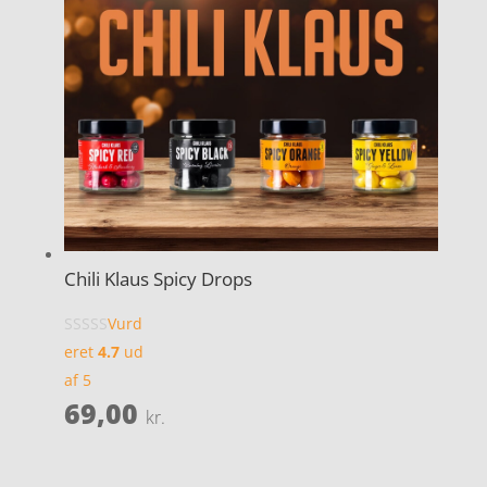
Chili Klaus Spicy Drops
Vurd
eret
4.7
ud
af 5
69,00
kr.