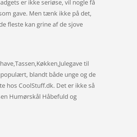
gets er ikke seriøse, vil nogle få
 som gave. Men tænk ikke på det,
de fleste kan grine af de sjove
have,Tassen,Køkken,Julegave til
t populært, blandt både unge og de
e hos CoolStuff.dk. Det er ikke så
assen Humørskål Håbefuld og