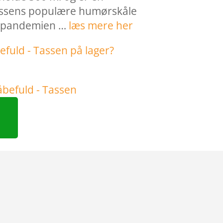
assens populære humørskåle
napandemien …
læs mere her