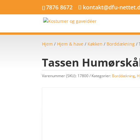
7876 8672
kontakt@dfu-nettet.
Hjem
/
Hjem & have
/
Køkken
/
Borddækning
/ 
Tassen Humørskå
Varenummer (SKU):
17800
Kategorier:
Borddækning
,
H