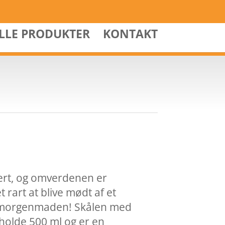
ALLE PRODUKTER
KONTAKT
kert, og omverdenen er
rart at blive mødt af et
il morgenmaden! Skålen med
olde 500 ml og er en