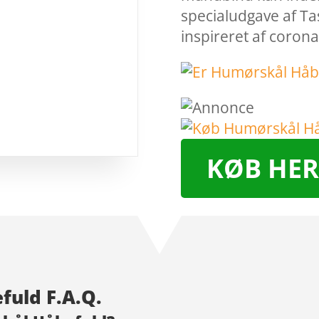
specialudgave af T
inspireret af coro
KØB HER
fuld F.A.Q.