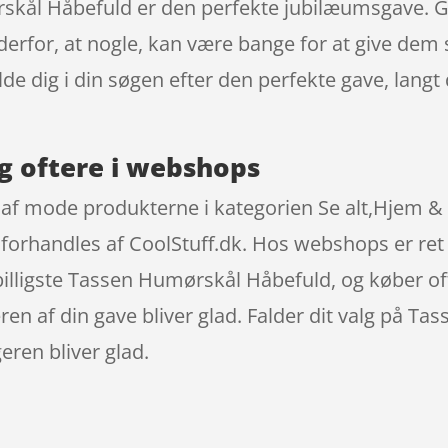
rskål Håbefuld er den perfekte jubilæumsgave. Gad
erfor, at nogle, kan være bange for at give dem
lde dig i din søgen efter den perfekte gave, langt 
g oftere i webshops
af mode produkterne i kategorien Se alt,Hjem & 
r forhandles af CoolStuff.dk. Hos webshops er re
billigste Tassen Humørskål Håbefuld, og køber oft
en af din gave bliver glad. Falder dit valg på T
ren bliver glad.