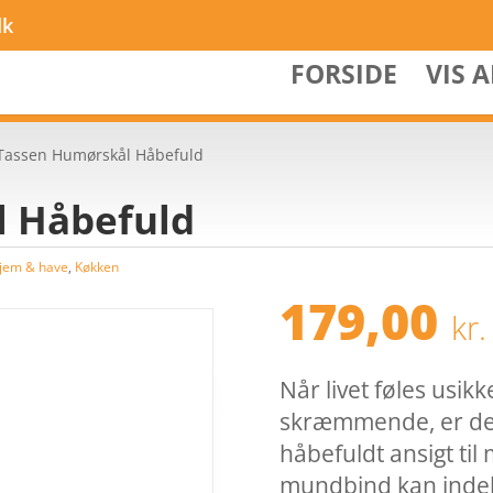
dk
FORSIDE
VIS 
Tassen Humørskål Håbefuld
l Håbefuld
jem & have
,
Køkken
179,00
kr.
Når livet føles usik
skræmmende, er det 
håbefuldt ansigt t
mundbind kan indeh