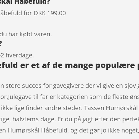
kål Håbefuld?
befuld for DKK 199.00
 du har købt varen.
?
-2 hverdage.
fuld er et af de mange populære 
store succes for gavegivere der vi give en sjov 
r,Julegave til far er kategorien som de fleste øns
u ikke lige finder andre steder. Tassen Humørs
gtige, halvfems dage. Er du på jagt efter den perf
sen Humørskål Håbefuld, og det gør jo ikke noget,