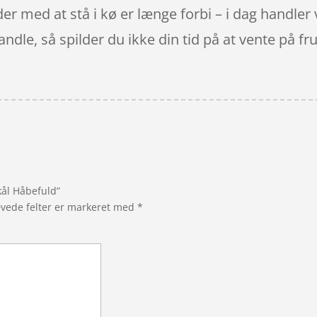
der med at stå i kø er længe forbi – i dag handler v
ndle, så spilder du ikke din tid på at vente på fr
kål Håbefuld”
vede felter er markeret med
*