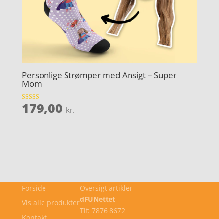
Personlige Strømper med Ansigt – Super
Mom
179,00
Vurderet
kr.
3.6
ud af 5
Forside
Oversigt artikler
dFUNettet
Vis alle produkter
Tlf: 7876 8672
Kontakt