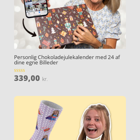
Personlig Chokoladejulekalender med 24 af
dine egne Billeder
339,00
Vurderet
kr.
4.7
ud af 5