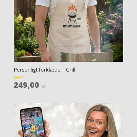
Personligt forklæde – Grill
249,00
Vurderet
kr.
4.3
ud af 5