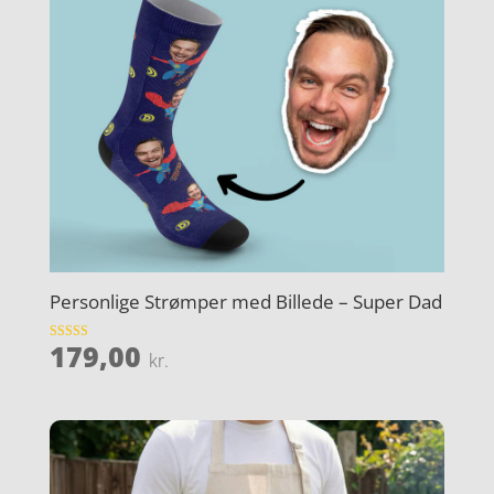
Personlige Strømper med Billede – Super Dad
179,00
Vurderet
kr.
4
ud af 5