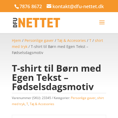
7876 8672
kontakt@dfu-nettet.dk
Hjem
/
Personlige gaver
/
Tøj & Accesories
/
T
/
shirt
med tryk
/ T-shirt til Børn med Egen Tekst –
Fødselsdagsmotiv
T-shirt til Børn med
Egen Tekst –
Fødselsdagsmotiv
Varenummer (SKU):
23345
Kategorier:
Personlige gaver
,
shirt
med tryk
,
T
,
Tøj & Accesories