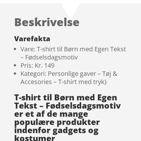
af 5
baseret på
Beskrivelse
kundebedø
mmelser
Varefakta
Vare: T-shirt til Børn med Egen Tekst
– Fødselsdagsmotiv
Pris: Kr. 149
Kategori: Personlige gaver – Tøj &
Accesories – T-shirt med tryk}
T-shirt til Børn med Egen
Tekst – Fødselsdagsmotiv
er et af de mange
populære produkter
indenfor gadgets og
kostumer