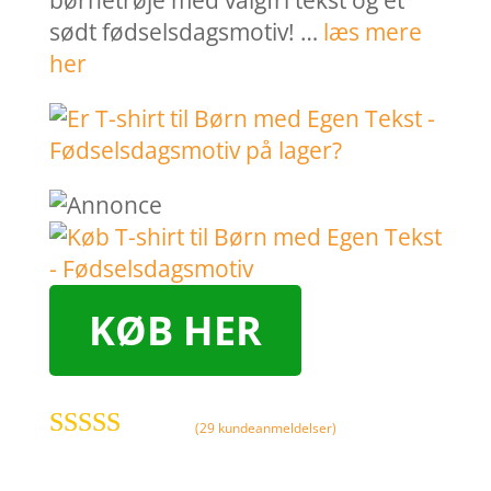
børnetrøje med valgfri tekst og et
sødt fødselsdagsmotiv! …
læs mere
her
KØB HER
(
29
kundeanmeldelser)
Bedømt
som
4.3
ud