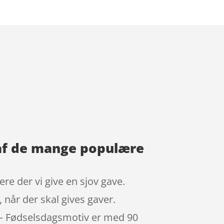
t af de mange populære
re der vi give en sjov gave.
 når der skal gives gaver.
t – Fødselsdagsmotiv er med 90