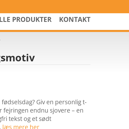
ALLE PRODUKTER
KONTAKT
v
gsmotiv
s fødselsdag? Giv en personlig t-
gør fejringen endnu sjovere – en
ri tekst og et sødt
…
læs mere her