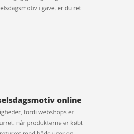
elsdagsmotiv i gave, er du ret
dselsdagsmotiv online
tigheder, fordi webshops er
turret. når produkterne er købt
 returret med både uger og