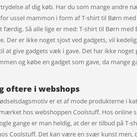
rtrydelse af dig køb. Har du som mange andre næ
 for ussel mammon i form af T-shirt til Børn med
gt færdig. Så alle lige er med: T-shirt til Børn m
Der er ikke noget sjovt ved gadgets, vil kedelig
 til at give gadgets væk i gave. Det har ikke noget 
trømmen og købe en gadget som gave, da mange g
g oftere i webshops
 Fødselsdagsmotiv er et af mode produkterne i ka
a mærket hos webshoppen Coolstuff. Hos online sh
le gange er man heldig, at der er tilbud på T-sh
os Coolstuff. Det kan være en svær kunst men, d