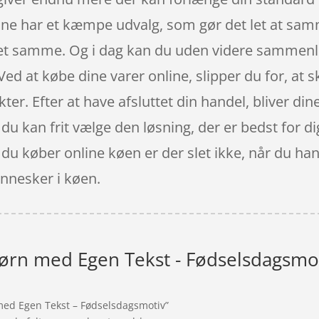
ine har et kæmpe udvalg, som gør det let at sam
et samme. Og i dag kan du uden videre sammenlig
d at købe dine varer online, slipper du for, at sk
ter. Efter at have afsluttet din handel, bliver dine
 du kan frit vælge den løsning, der er bedst for di
 køber online køen er der slet ikke, når du hand
nnesker i køen.
l Børn med Egen Tekst - Fødselsdagsmo
n med Egen Tekst – Fødselsdagsmotiv”