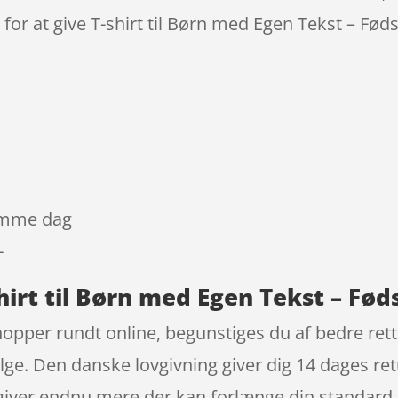
for at give T-shirt til Børn med Egen Tekst – Føds
samme dag
-
hirt til Børn med Egen Tekst – Fø
shopper rundt online, begunstiges du af bedre ret
ølge. Den danske lovgivning giver dig 14 dages re
 giver endnu mere der kan forlænge din standard