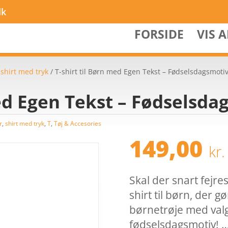
dk
FORSIDE
VIS 
/
shirt med tryk
/ T-shirt til Børn med Egen Tekst – Fødselsdagsmoti
med Egen Tekst – Fødselsda
r
,
shirt med tryk
,
T
,
Tøj & Accesories
149,00
kr.
Skal der snart fejre
shirt til børn, der 
børnetrøje med valgf
fødselsdagsmotiv! 