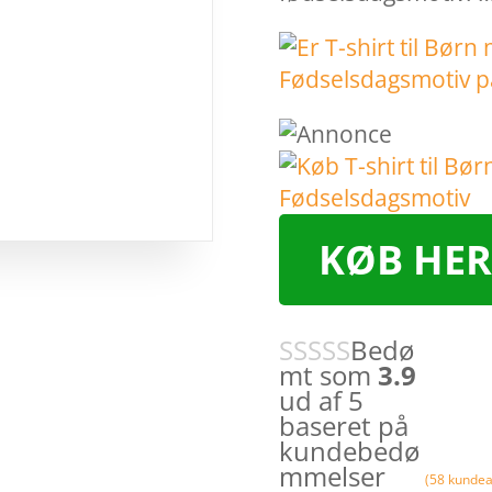
KØB HER
Bedø
mt som
3.9
ud af 5
baseret på
kundebedø
mmelser
(
58
kundea