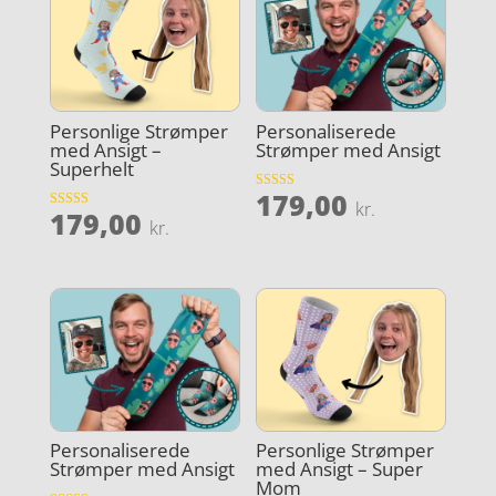
Personlige Strømper
Personaliserede
med Ansigt –
Strømper med Ansigt
Superhelt
179,00
Vurderet
kr.
179,00
4
Vurderet
kr.
ud af 5
4.1
ud af 5
Personaliserede
Personlige Strømper
Strømper med Ansigt
med Ansigt – Super
Mom