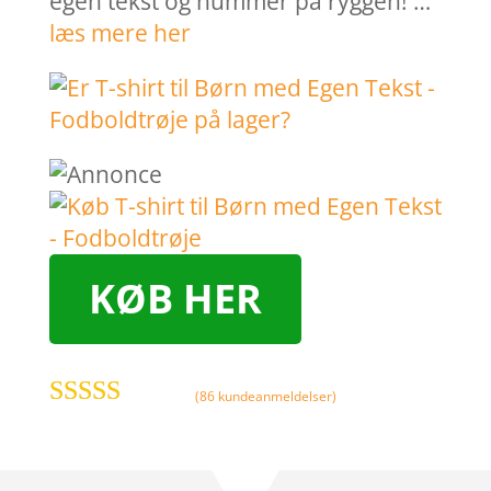
egen tekst og nummer på ryggen! …
læs mere her
KØB HER
(
86
kundeanmeldelser)
Bedømt
som
3.7
ud af 5