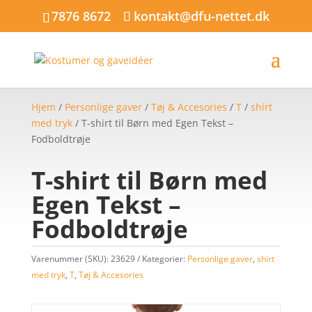
7876 8672
kontakt@dfu-nettet.dk
Hjem
/
Personlige gaver
/
Tøj & Accesories
/
T
/
shirt
med tryk
/ T-shirt til Børn med Egen Tekst –
Fodboldtrøje
T-shirt til Børn med
Egen Tekst –
Fodboldtrøje
Varenummer (SKU):
23629
Kategorier:
Personlige gaver
,
shirt
med tryk
,
T
,
Tøj & Accesories