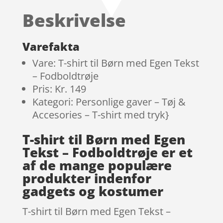
baseret
Beskrivelse
på
kundebed
ømmelse
Varefakta
r
Vare: T-shirt til Børn med Egen Tekst
– Fodboldtrøje
Pris: Kr. 149
Kategori: Personlige gaver – Tøj &
Accesories – T-shirt med tryk}
T-shirt til Børn med Egen
Tekst – Fodboldtrøje er et
af de mange populære
produkter indenfor
gadgets og kostumer
T-shirt til Børn med Egen Tekst –