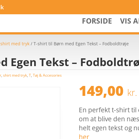
dk
FORSIDE
VIS 
/
shirt med tryk
/ T-shirt til Børn med Egen Tekst – Fodboldtrøje
ed Egen Tekst – Fodboldtr
r
,
shirt med tryk
,
T
,
Tøj & Accesories
149,00
kr.
En perfekt t-shirt t
om at blive den næ
helt egen tekst og
her