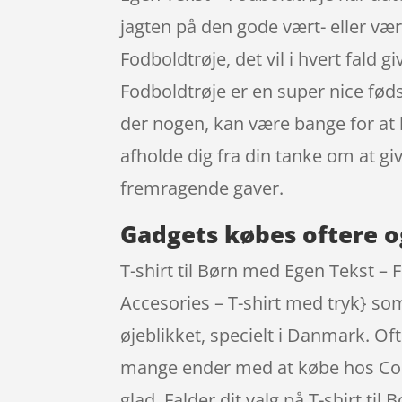
jagten på den gode vært- eller vær
Fodboldtrøje, det vil i hvert fald
Fodboldtrøje er en super nice fød
der nogen, kan være bange for at 
afholde dig fra din tanke om at g
fremragende gaver.
Gadgets købes oftere o
T-shirt til Børn med Egen Tekst – 
Accesories – T-shirt med tryk} som
øjeblikket, specielt i Danmark. Oft
mange ender med at købe hos Cool
glad. Falder dit valg på T-shirt ti