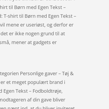
hirt til Børn med Egen Tekst –
: T-shirt til Børn med Egen Tekst –
il mene er useriøst, og derfor er
et er ikke nogen grund til at
 små, mener at gadgets er
ategorien Personlige gaver – Tøj &
g er et meget populært brand i
ed Egen Tekst – Fodboldtrøje,
modtageren af din gave bliver
en pænt ind, at du bliver inviteret