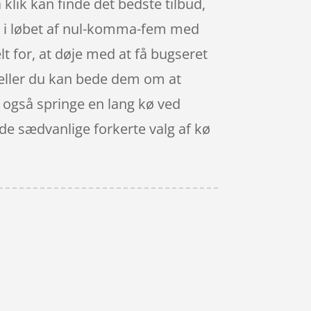
klik kan finde det bedste tilbud,
r i løbet af nul-komma-fem med
lt for, at døje med at få bugseret
e, eller du kan bede dem om at
an også springe en lang kø ved
 de sædvanlige forkerte valg af kø