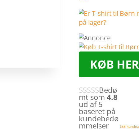
KØB HER
Bedø
mt som
4.8
ud af 5
baseret på
kundebedø
mmelser
(
33
kundea