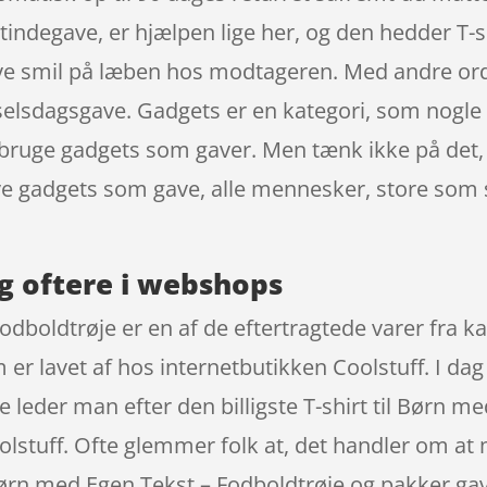
tindegave, er hjælpen lige her, og den hedder T-s
 give smil på læben hos modtageren. Med andre ord
selsdagsgave. Gadgets er en kategori, som nogle v
bruge gadgets som gaver. Men tænk ikke på det, d
ive gadgets som gave, alle mennesker, store som
g oftere i webshops
Fodboldtrøje er en af de eftertragtede varer fra k
 er lavet af hos internetbutikken Coolstuff. I da
e leder man efter den billigste T-shirt til Børn m
stuff. Ofte glemmer folk at, det handler om at 
l Børn med Egen Tekst – Fodboldtrøje og pakker gav