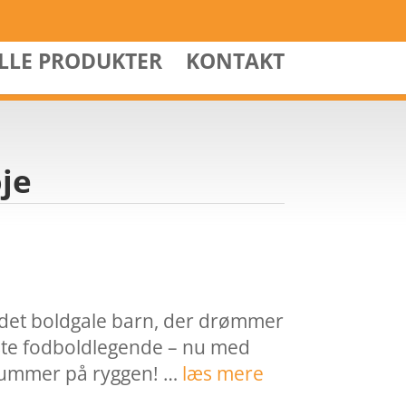
ALLE PRODUKTER
KONTAKT
øje
il det boldgale barn, der drømmer
ste fodboldlegende – nu med
 nummer på ryggen! …
læs mere