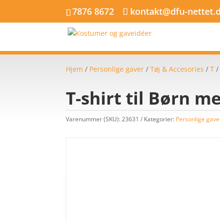
7876 8672
kontakt@dfu-nettet.
Hjem
/
Personlige gaver
/
Tøj & Accesories
/
T
T-shirt til Børn m
Varenummer (SKU):
23631
Kategorier:
Personlige gave