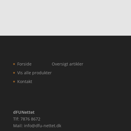
Forside
Oversigt artikler
Vis alle produkter
Kontakt
dFUNettet
Tlf: 7876 8672
Mail: info@dfu-nettet.dk