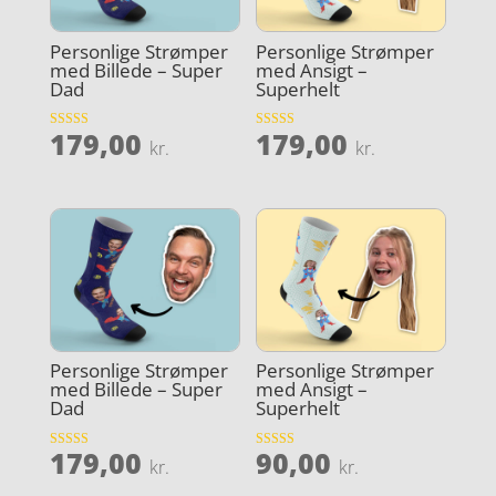
Personlige Strømper
Personlige Strømper
med Billede – Super
med Ansigt –
Dad
Superhelt
179,00
179,00
Vurderet
Vurderet
kr.
kr.
4.9
4.1
ud af 5
ud af 5
Personlige Strømper
Personlige Strømper
med Billede – Super
med Ansigt –
Dad
Superhelt
179,00
90,00
Vurderet
Vurderet
kr.
kr.
4
3.6
ud af 5
ud af 5