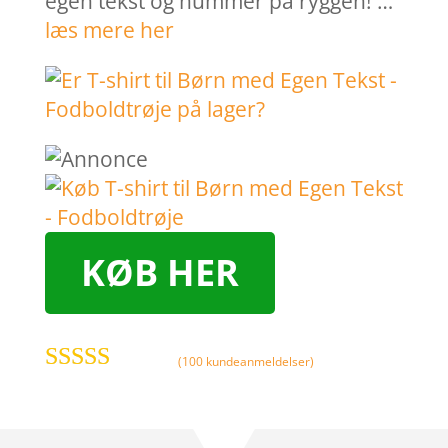
egen tekst og nummer på ryggen! …
læs mere her
KØB HER
(
100
kundeanmeldelser)
Bedømt
som
4.1
ud
af 5