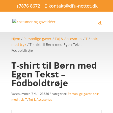
7876 8672
kontakt@dfu-nettet.dk
Hjem
/
Personlige gaver
/
Tøj & Accesories
/
T
/
shirt
med tryk
/ T-shirt til Børn med Egen Tekst –
Fodboldtrøje
T-shirt til Børn med
Egen Tekst –
Fodboldtrøje
Varenummer (SKU):
23636
Kategorier:
Personlige gaver
,
shirt
med tryk
,
T
,
Tøj & Accesories