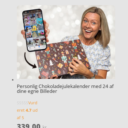
Personlig Chokoladejulekalender med 24 af
dine egne Billeder
Vurd
eret
4.7
ud
af 5
339,00
kr.