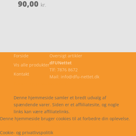
90,00
kr.
Forside
Oversigt artikler
dFUNettet
Vis alle produkter
Tlf: 7876 8672
Kontakt
Mail: info@dfu-nettet.dk
Cookie- og privatlivspolitik
Kontakt
Denne hjemmeside samler et bredt udvalg af
spændende varer. Siden er et affiiliatesite, og nogle
links kan være affiliatelinks.
Denne hjemmeside bruger cookies til at forbedre din oplevelse.
Læs mere
Cookie indstillinger
Accepter
Cookie- og privatlivspolitik