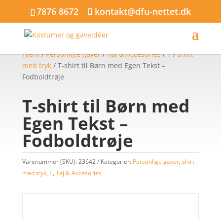
7876 8672
kontakt@dfu-nettet.dk
Hjem
/
Personlige gaver
/
Tøj & Accesories
/
T
/
shirt
med tryk
/ T-shirt til Børn med Egen Tekst –
Fodboldtrøje
T-shirt til Børn med
Egen Tekst –
Fodboldtrøje
Varenummer (SKU):
23642
Kategorier:
Personlige gaver
,
shirt
med tryk
,
T
,
Tøj & Accesories