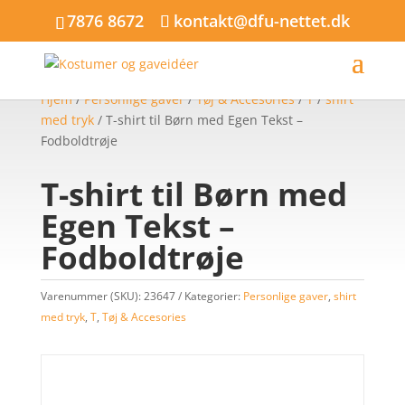
7876 8672
kontakt@dfu-nettet.dk
Hjem
/
Personlige gaver
/
Tøj & Accesories
/
T
/
shirt
med tryk
/ T-shirt til Børn med Egen Tekst –
Fodboldtrøje
T-shirt til Børn med
Egen Tekst –
Fodboldtrøje
Varenummer (SKU):
23647
Kategorier:
Personlige gaver
,
shirt
med tryk
,
T
,
Tøj & Accesories