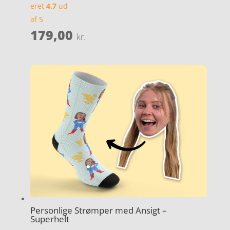
eret
4.7
ud
af 5
179,00
kr.
Personlige Strømper med Ansigt –
Superhelt