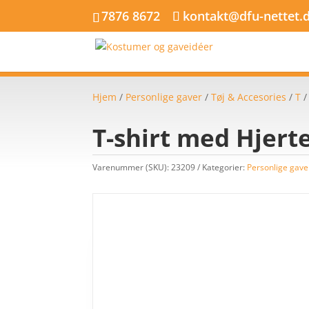
7876 8672
kontakt@dfu-nettet.
Hjem
/
Personlige gaver
/
Tøj & Accesories
/
T
T-shirt med Hjert
Varenummer (SKU):
23209
Kategorier:
Personlige gave