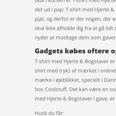
skal i kurven er T-shirt med Hjerte
det ud i pap: T-shirt med Hjerte 
pjat, og derfor er der nogen, der 
skal ikke afholde dig fra at gå l
nyder at modtage dem som gaver
Gadgets købes oftere o
T-shirt med Hjerte & Bogstaver er 
shirt med tryk} af mærket i onlin
mærke i øjeblikket, specielt i Dan
hos Coolstuff. Det kan være en sv
med Hjerte & Bogstaver i gave, er
Husk du får: