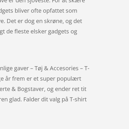
ave er den sjoveste. For at skære
gets bliver ofte opfattet som
ve. Det er dog en skrøne, og det
t de fleste elsker gadgets og
nlige gaver – Tøj & Accesories – T-
ge år frem er et super populært
erte & Bogstaver, og ender ret tit
 glad. Falder dit valg på T-shirt