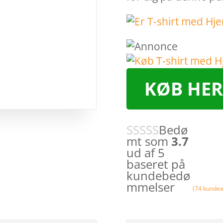
KØB HER
Bedø
mt som
3.7
ud af 5
baseret på
kundebedø
mmelser
(
74
kundea