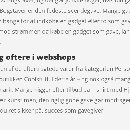
 & Bogstaver, og det gør jo ikke noget, hvis din g
& Bogstaver er den fedeste svendegave. Mange gad
er bange for at indkøbe en gadget eller to som ga
idt mod strømmen og købe en gadget som gave, lang
.
g oftere i webshops
en af de eftertragtede varer fra kategorien Perso
ebutikken Coolstuff. I dette år – og nok også man
mark. Mange kigger efter tilbud på T-shirt med Hj
ær kunst men, den rigtig gode gave gør modtageren
 du ret sikker på, succes som gavegiver.