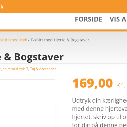
dk
FORSIDE
VIS 
/
shirt med tryk
/ T-shirt med Hjerte & Bogstaver
e & Bogstaver
r
,
shirt med tryk
,
T
,
Tøj & Accesories
169,00
kr.
Udtryk din kærlighe
med denne hjertevar
hjertet, skriv op til 
for dig på denne per