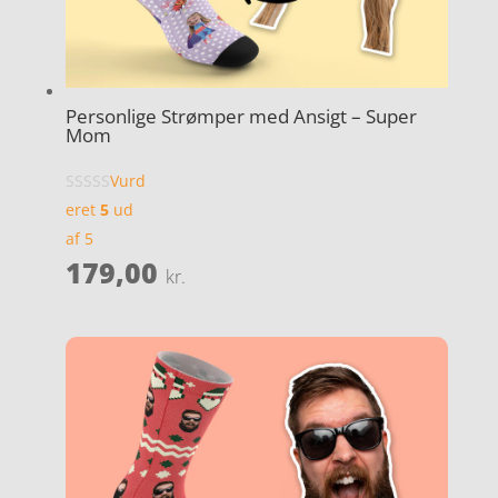
Personlige Strømper med Ansigt – Super
Mom
Vurd
eret
5
ud
af 5
179,00
kr.