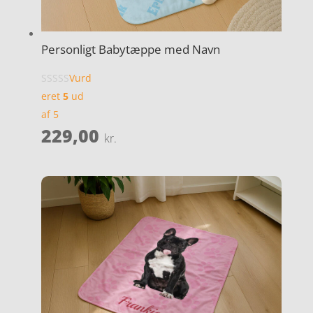
Personligt Babytæppe med Navn
Vurd
eret
5
ud
af 5
229,00
kr.