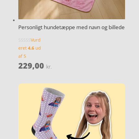
Personligt hundetæppe med navn og billede
Vurd
eret
4.6
ud
af 5
229,00
kr.