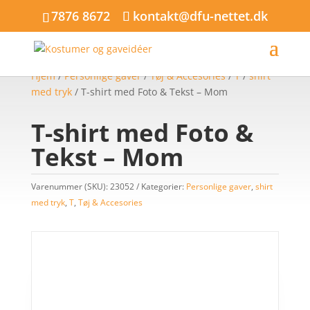
7876 8672
kontakt@dfu-nettet.dk
Hjem
/
Personlige gaver
/
Tøj & Accesories
/
T
/
shirt
med tryk
/ T-shirt med Foto & Tekst – Mom
T-shirt med Foto &
Tekst – Mom
Varenummer (SKU):
23052
Kategorier:
Personlige gaver
,
shirt
med tryk
,
T
,
Tøj & Accesories