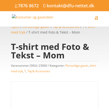
7876 8672
kontakt@dfu-nettet.dk
Hjem
/
Personlige gaver
/
Tøj & Accesories
/
T
/
shirt
med tryk
/ T-shirt med Foto & Tekst – Mom
T-shirt med Foto &
Tekst – Mom
Varenummer (SKU):
23060
Kategorier:
Personlige gaver
,
shirt
med tryk
,
T
,
Tøj & Accesories