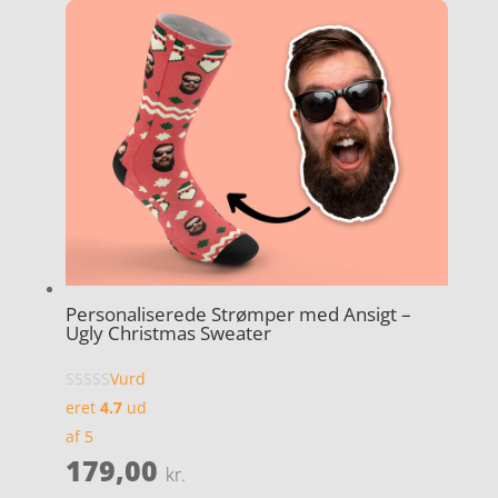
Personaliserede Strømper med Ansigt –
Ugly Christmas Sweater
Vurd
eret
4.7
ud
af 5
179,00
kr.