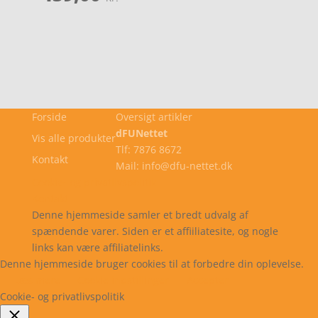
Forside
Oversigt artikler
dFUNettet
Vis alle produkter
Tlf: 7876 8672
Kontakt
Mail: info@dfu-nettet.dk
Cookie- og privatlivspolitik
Kontakt
Denne hjemmeside samler et bredt udvalg af
spændende varer. Siden er et affiiliatesite, og nogle
links kan være affiliatelinks.
Denne hjemmeside bruger cookies til at forbedre din oplevelse.
Læs mere
Cookie indstillinger
Accepter
Cookie- og privatlivspolitik