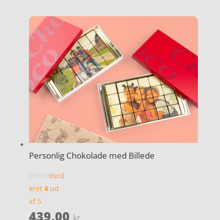
Personlig Chokolade med Billede
Vurd
eret
4
ud
af 5
439,00
kr.