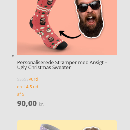
Personaliserede Strømper med Ansigt –
Ugly Christmas Sweater
Vurd
eret
4.5
ud
af 5
90,00
kr.