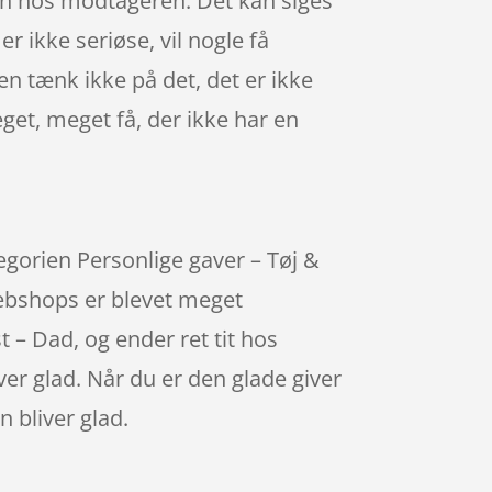
æben hos modtageren. Det kan siges
 ikke seriøse, vil nogle få
n tænk ikke på det, det er ikke
get, meget få, der ikke har en
egorien Personlige gaver – Tøj &
webshops er blevet meget
 – Dad, og ender ret tit hos
er glad. Når du er den glade giver
 bliver glad.