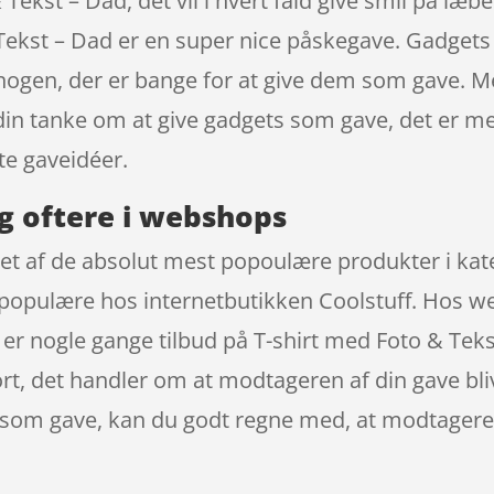
 Tekst – Dad, det vil i hvert fald give smil på l
ekst – Dad er en super nice påskegave. Gadgets er
nogen, der er bange for at give dem som gave. Me
 din tanke om at give gadgets som gave, det er me
te gaveidéer.
g oftere i webshops
 et af de absolut mest popoulære produkter i kat
a populære hos internetbutikken Coolstuff. Hos 
er nogle gange tilbud på T-shirt med Foto & Tekst
rt, det handler om at modtageren af din gave bliv
 som gave, kan du godt regne med, at modtageren