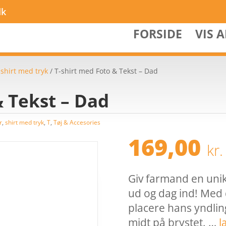
dk
FORSIDE
VIS 
/
shirt med tryk
/ T-shirt med Foto & Tekst – Dad
& Tekst – Dad
r
,
shirt med tryk
,
T
,
Tøj & Accesories
169,00
kr.
Giv farmand en unik
ud og dag ind! Med 
placere hans yndling
midt på brystet. …
l