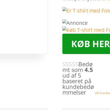
KØB HER
Bedø
mt som
4.5
ud af 5
baseret på
kundebedø
mmelser
(
26
kundea