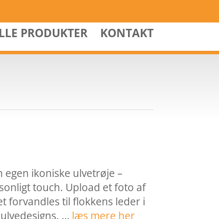
ALLE PRODUKTER
KONTAKT
 egen ikoniske ulvetrøje –
onligt touch. Upload et foto af
t forvandles til flokkens leder i
 ulvedesigns. …
læs mere her