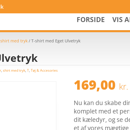
dk
FORSIDE
VIS 
/
shirt med tryk
/ T-shirt med Eget Ulvetryk
Ulvetryk
r
,
shirt med tryk
,
T
,
Tøj & Accesories
169,00
kr.
Nu kan du skabe din
komplet med et pers
dit kæledyr, og se de
et af vores mægtige