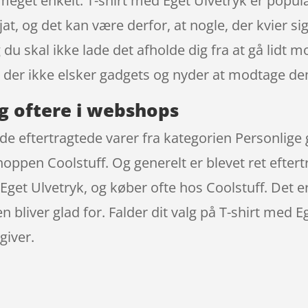
s meget enkelt: T-shirt med Eget Ulvetryk er pop
at, og det kan være derfor, at nogle, der kvier sig
g du skal ikke lade det afholde dig fra at gå li
, der ikke elsker gadgets og nyder at modtage d
g oftere i webshops
 de eftertragtede varer fra kategorien Personlige 
ppen Coolstuff. Og generelt er blevet ret eftertr
Eget Ulvetryk, og køber ofte hos Coolstuff. Det er
bliver glad for. Falder dit valg på T-shirt med 
giver.