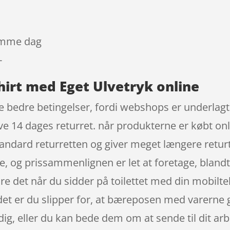
samme dag
-
hirt med Eget Ulvetryk online
e bedre betingelser, fordi webshops er underlagt 
e 14 dages returret. når produkterne er købt onl
ndard returretten og giver meget længere returti
e, og prissammenlignen er let at foretage, bland
re det når du sidder på toilettet med din mobilte
det er du slipper for, at bæreposen med varerne g
dig, eller du kan bede dem om at sende til dit arbe