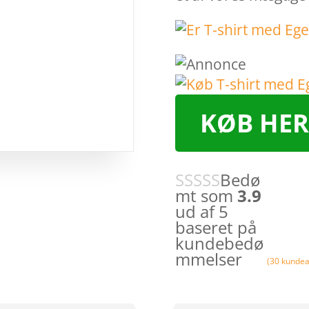
KØB HER
Bedø
mt som
3.9
ud af 5
baseret på
kundebedø
mmelser
(
30
kundea