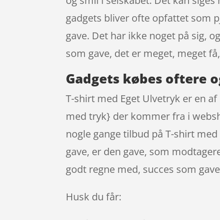
og smil i selskabet. Det kan sige
gadgets bliver ofte opfattet som pj
gave. Det har ikke noget på sig, o
som gave, det er meget, meget få
Gadgets købes oftere o
T-shirt med Eget Ulvetryk er en af
med tryk} der kommer fra i websho
nogle gange tilbud på T-shirt med 
gave, er den gave, som modtageren 
godt regne med, succes som gave
Husk du får: