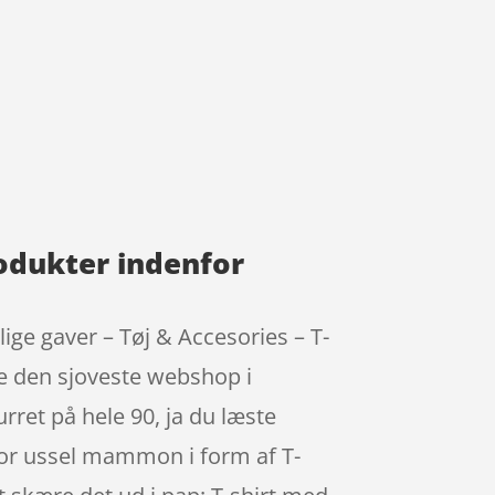
odukter indenfor
ige gaver – Tøj & Accesories – T-
re den sjoveste webshop i
ret på hele 90, ja du læste
 for ussel mammon i form af T-