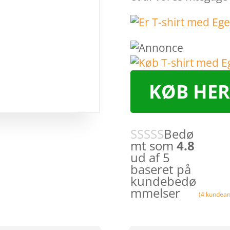
KØB HER
Bedø
mt som
4.8
ud af 5
baseret på
kundebedø
mmelser
(
4
kundean