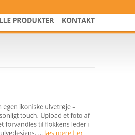
ALLE PRODUKTER
KONTAKT
 egen ikoniske ulvetrøje –
onligt touch. Upload et foto af
t forvandles til flokkens leder i
 ulvedesigns. …
læs mere her