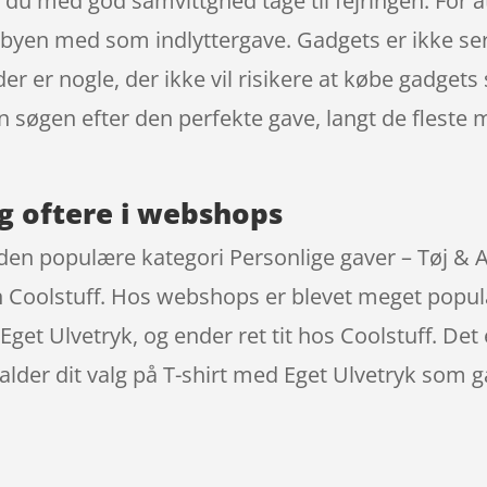
 du med god samvittghed tage til fejringen. For a
i byen med som indlyttergave. Gadgets er ikke ser
t der er nogle, der ikke vil risikere at købe gadge
 din søgen efter den perfekte gave, langt de fles
g oftere i webshops
 den populære kategori Personlige gaver – Tøj & A
 Coolstuff. Hos webshops er blevet meget populæ
get Ulvetryk, og ender ret tit hos Coolstuff. Det e
lder dit valg på T-shirt med Eget Ulvetryk som 