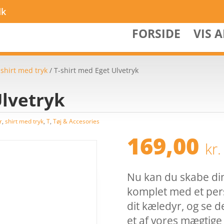
dk
FORSIDE
VIS 
/
shirt med tryk
/ T-shirt med Eget Ulvetryk
Ulvetryk
r
,
shirt med tryk
,
T
,
Tøj & Accesories
169,00
kr.
Nu kan du skabe din
komplet med et pers
dit kæledyr, og se de
et af vores mægtige