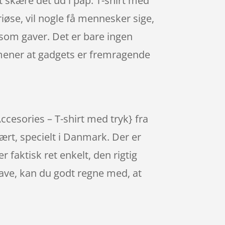
t skære det ud i pap: T-shirt med
iøse, vil nogle få mennesker sige,
ts som gaver. Det er bare ingen
te mener at gadgets er fremragende
ccesories – T-shirt med tryk} fra
rt, specielt i Danmark. Der er
r faktisk ret enkelt, den rigtig
gave, kan du godt regne med, at