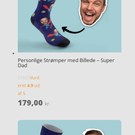
Personlige Strømper med Billede – Super
Dad
Vurd
eret
4.9
ud
af 5
179,00
kr.