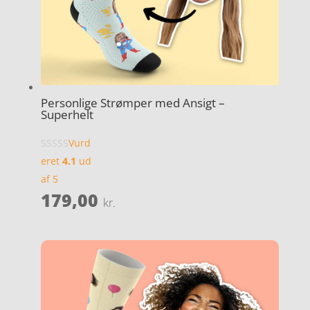
Personlige Strømper med Ansigt –
Superhelt
Vurd
eret
4.1
ud
af 5
179,00
kr.