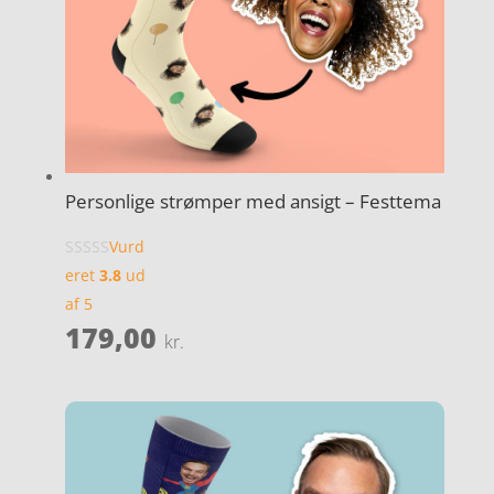
Personlige strømper med ansigt – Festtema
Vurd
eret
3.8
ud
af 5
179,00
kr.