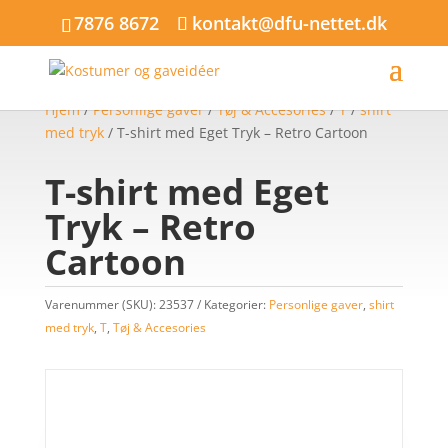
7876 8672
kontakt@dfu-nettet.dk
Hjem
/
Personlige gaver
/
Tøj & Accesories
/
T
/
shirt
med tryk
/ T-shirt med Eget Tryk – Retro Cartoon
T-shirt med Eget
Tryk – Retro
Cartoon
Varenummer (SKU):
23537
Kategorier:
Personlige gaver
,
shirt
med tryk
,
T
,
Tøj & Accesories