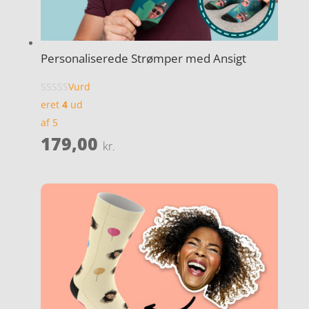
Personaliserede Strømper med Ansigt
Vurd
eret
4
ud
af 5
179,00
kr.