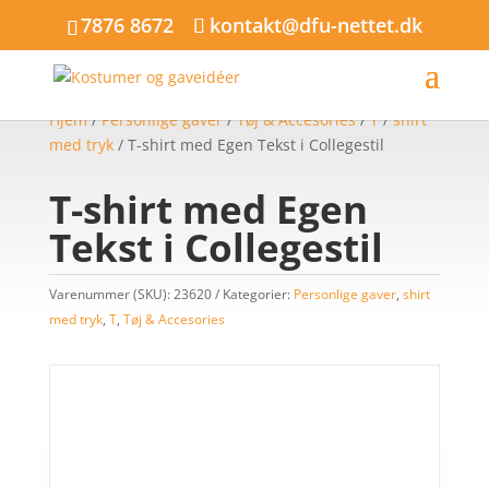
7876 8672
kontakt@dfu-nettet.dk
Hjem
/
Personlige gaver
/
Tøj & Accesories
/
T
/
shirt
med tryk
/ T-shirt med Egen Tekst i Collegestil
T-shirt med Egen
Tekst i Collegestil
Varenummer (SKU):
23620
Kategorier:
Personlige gaver
,
shirt
med tryk
,
T
,
Tøj & Accesories