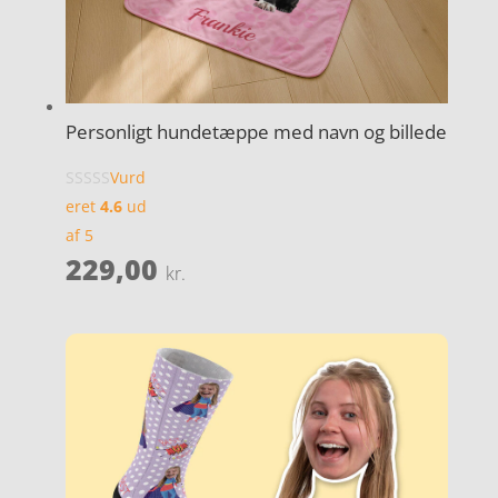
Personligt hundetæppe med navn og billede
Vurd
eret
4.6
ud
af 5
229,00
kr.