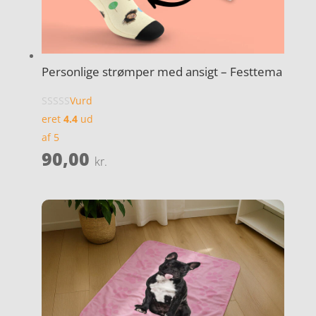
Personlige strømper med ansigt – Festtema
Vurd
eret
4.4
ud
af 5
90,00
kr.