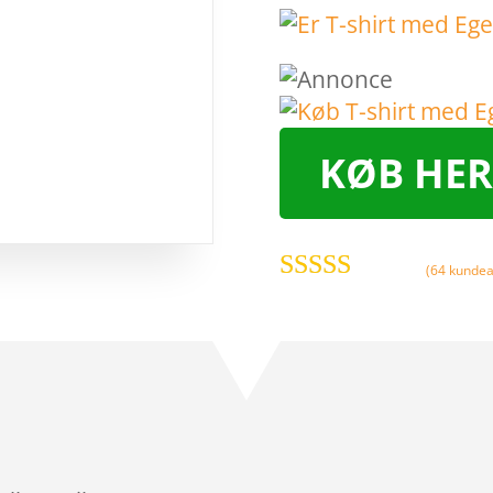
KØB HER
(
64
kundea
Bedømt
som
4.3
ud
af 5
baseret på
kundebedø
mmelser