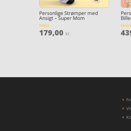
Personlige Strømper med
Pers
Ansigt – Super Mom
Bill
179,00
43
Vurderet
Vurder
kr.
5
4
ud af 5
ud af 5
Fo
Vi
Ko