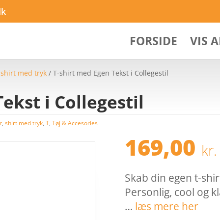
dk
FORSIDE
VIS 
/
shirt med tryk
/ T-shirt med Egen Tekst i Collegestil
ekst i Collegestil
r
,
shirt med tryk
,
T
,
Tøj & Accesories
169,00
kr.
Skab din egen t-shirt
Personlig, cool og kl
…
læs mere her