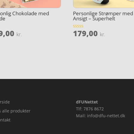
onlig Chokolade med
Personlige Strømper med
ede
Ansigt – Superhelt
9,00
179,00
et
Vurderet
kr.
kr.
4.1
ud af 5
rside
dFUNettet
Tlf: 7876 8672
s alle produkter
Mail: info@dfu-nettet.dk
ntakt