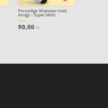
Personlige Strømper med
Ansigt – Super Mom
90,00
Vurderet
kr.
4.4
ud af 5