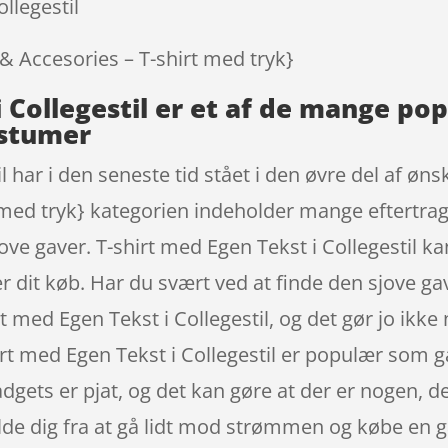
llegestil
 & Accesories – T-shirt med tryk}
i Collegestil er et af de mange p
ostumer
il har i den seneste tid stået i den øvre del af ø
 med tryk} kategorien indeholder mange eftertrag
sjove gaver. T-shirt med Egen Tekst i Collegestil k
r dit køb. Har du svært ved at finde den sjove gav
irt med Egen Tekst i Collegestil, og det gør jo ikke
shirt med Egen Tekst i Collegestil er populær som 
gets er pjat, og det kan gøre at der er nogen, der
holde dig fra at gå lidt mod strømmen og købe en