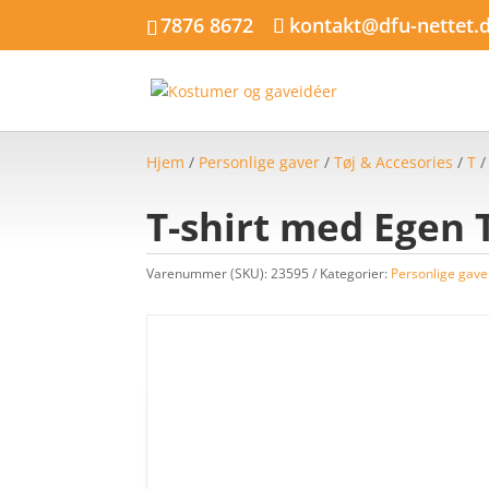
7876 8672
kontakt@dfu-nettet.
Hjem
/
Personlige gaver
/
Tøj & Accesories
/
T
T-shirt med Egen T
Varenummer (SKU):
23595
Kategorier:
Personlige gave