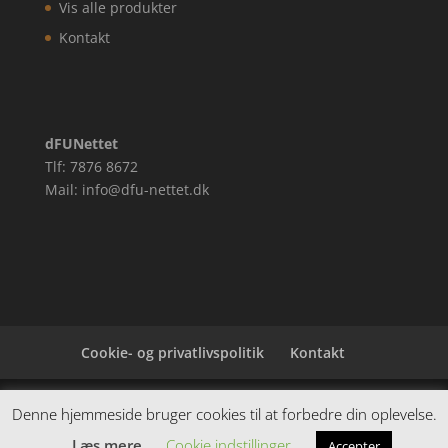
Vis alle produkter
Kontakt
dFUNettet
Tlf: 7876 8672
Mail: info@dfu-nettet.dk
Cookie- og privatlivspolitik
Kontakt
Denne hjemmeside samler et bredt udvalg af
Denne hjemmeside bruger cookies til at forbedre din oplevelse.
spændende varer. Siden er et affiiliatesite, og nogle
Læs mere
Cookie indstillinger
Accepter