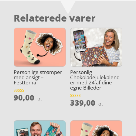
Relaterede varer
Personlige strømper
Personlig
med ansigt –
Chokoladejulekalend
Festtema
er med 24 af dine
egne Billeder
90,00
Vurderet
kr.
339,00
4.4
Vurderet
kr.
ud af 5
4.7
ud af 5