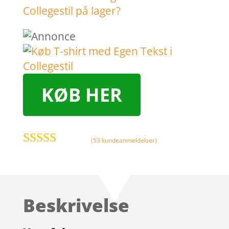
KØB HER
(
53
kundeanmeldelser)
Bedømt som
4.8
ud af 5
baseret på
kundebedø
Beskrivelse
mmelser