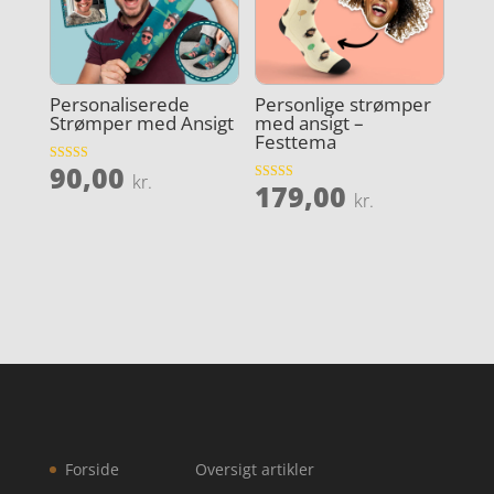
Personaliserede
Personlige strømper
Strømper med Ansigt
med ansigt –
Festtema
90,00
Vurderet
kr.
179,00
4.5
Vurderet
kr.
ud af 5
3.8
ud af 5
Forside
Oversigt artikler