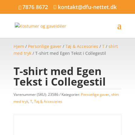
7876 8672
kontakt@dfu-nettet.dk
Hjem
/
Personlige gaver
/
Tøj & Accesories
/
T
/
shirt
med tryk
/ T-shirt med Egen Tekst i Collegestil
T-shirt med Egen
Tekst i Collegestil
Varenummer (SKU):
23586
Kategorier:
Personlige gaver
,
shirt
med tryk
,
T
,
Tøj & Accesories