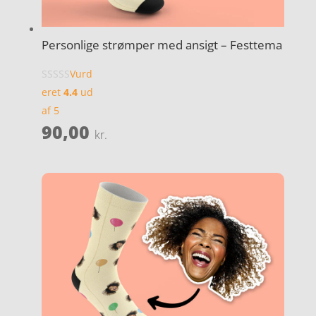
Personlige strømper med ansigt – Festtema
Vurd
eret
4.4
ud
af 5
90,00
kr.