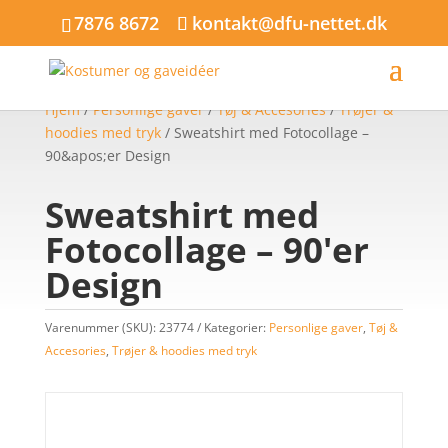
7876 8672
kontakt@dfu-nettet.dk
Hjem
/
Personlige gaver
/
Tøj & Accesories
/
Trøjer &
hoodies med tryk
/ Sweatshirt med Fotocollage –
90&apos;er Design
Sweatshirt med
Fotocollage – 90'er
Design
Varenummer (SKU):
23774
Kategorier:
Personlige gaver
,
Tøj &
Accesories
,
Trøjer & hoodies med tryk