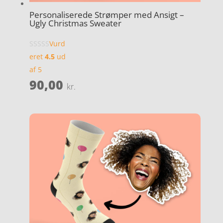
Personaliserede Strømper med Ansigt –
Ugly Christmas Sweater
Vurd
eret
4.5
ud
af 5
90,00
kr.