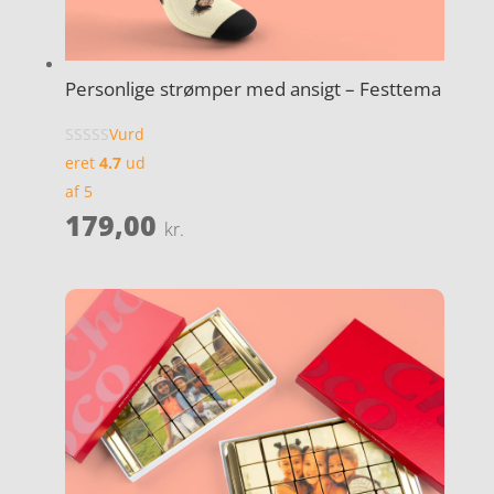
Personlige strømper med ansigt – Festtema
Vurd
eret
4.7
ud
af 5
179,00
kr.