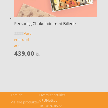
Personlig Chokolade med Billede
Vurd
eret
4
ud
af 5
439,00
kr.
Forside
Oversigt artikler
dFUNettet
Vis alle produkter
Tlf: 7876 8672