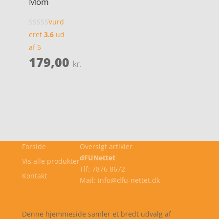
Mom
Vurd
eret
3.6
ud
af 5
179,00
kr.
Forside
Oversigt artikler
dFUNettet
Vis alle produkter
Tlf: 7876 8672
Kontakt
Mail: info@dfu-nettet.dk
Cookie- og privatlivspolitik
Kontakt
Denne hjemmeside samler et bredt udvalg af