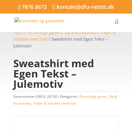
7876 8672
kontakt@dfu-nettet.dk
Hjem
/
Personlige gaver
/
Tøj & Accesories
/
Trøjer &
hoodies med tryk
/ Sweatshirt med Egen Tekst –
Julemotiv
Sweatshirt med
Egen Tekst –
Julemotiv
Varenummer (SKU):
24150
Kategorier:
Personlige gaver
,
Tøj &
Accesories
,
Trøjer & hoodies med tryk