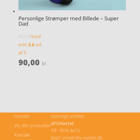
Personlige Strømper med Billede – Super
Dad
Vurd
eret
3.6
ud
af 5
90,00
kr.
Forside
Oversigt artikler
dFUNettet
Vis alle produkter
Tlf: 7876 8672
Kontakt
Mail: info@dfu-nettet.dk