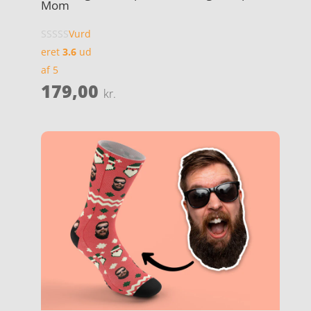
Mom
Vurd
eret
3.6
ud
af 5
179,00
kr.