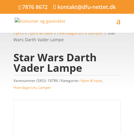
7876 8672
kontakt@dfu-nettet.dk
Hjem
/
Hjem & have
/
Hverdagsrum
/
Lamper
/ Star
Wars Darth Vader Lampe
Star Wars Darth
Vader Lampe
Varenummer (SKU):
18786
Kategorier:
Hjem & have
,
Hverdagsrum
,
Lamper