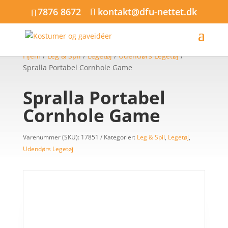
7876 8672
kontakt@dfu-nettet.dk
Hjem
/
Leg & Spil
/
Legetøj
/
Udendørs Legetøj
/
Spralla Portabel Cornhole Game
Spralla Portabel
Cornhole Game
Varenummer (SKU):
17851
Kategorier:
Leg & Spil
,
Legetøj
,
Udendørs Legetøj