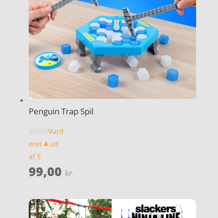
Penguin Trap Spil
Vurd
eret
4
ud
af 5
99,00
kr.