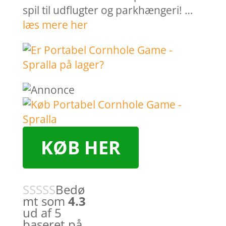
spil til udflugter og parkhængeri! …
læs mere her
KØB HER
Bedø
mt som
4.3
ud af 5
baseret på