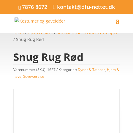
7876 8672
kontakt@dfu-nettet.dk
Hjem
/
Hjem & have
/
Soveværelse
/
Dyner & Tæpper
/ Snug Rug Rød
Snug Rug Rød
Varenummer (SKU):
1627
Kategorier:
Dyner & Tæpper
,
Hjem &
have
,
Soveværelse