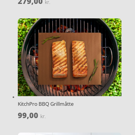
279,00
kr.
KitchPro BBQ Grillmåtte
99,00
kr.