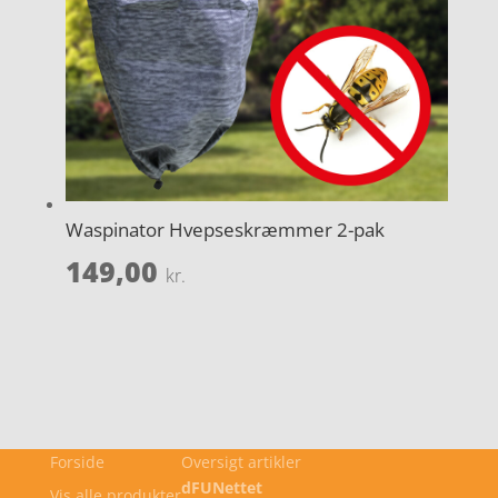
Waspinator Hvepseskræmmer 2-pak
149,00
kr.
Forside
Oversigt artikler
dFUNettet
Vis alle produkter