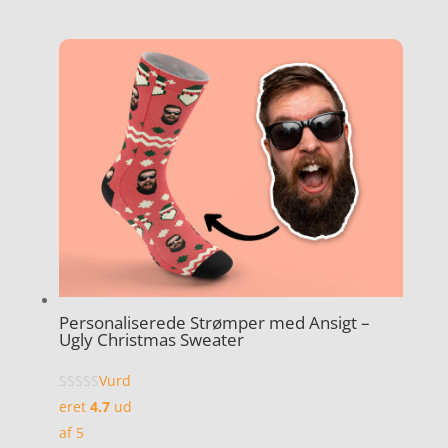
Personaliserede Strømper med Ansigt –
Ugly Christmas Sweater
Vurd
eret
4.7
ud
af 5