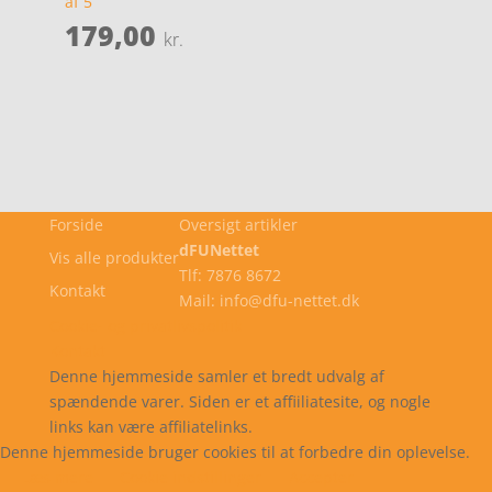
af 5
179,00
kr.
Forside
Oversigt artikler
dFUNettet
Vis alle produkter
Tlf: 7876 8672
Kontakt
Mail: info@dfu-nettet.dk
Cookie- og privatlivspolitik
Kontakt
Denne hjemmeside samler et bredt udvalg af
spændende varer. Siden er et affiiliatesite, og nogle
links kan være affiliatelinks.
Denne hjemmeside bruger cookies til at forbedre din oplevelse.
Læs mere
Cookie indstillinger
Accepter