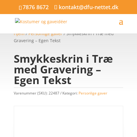
7876 8672
kontakt@dfu-nettet.dk
Hjem
/
Personlige gaver
/ Smykkeskrin i Træ med
Gravering – Egen Tekst
Smykkeskrin i Træ
med Gravering –
Egen Tekst
Varenummer (SKU):
22487
Kategori:
Personlige gaver