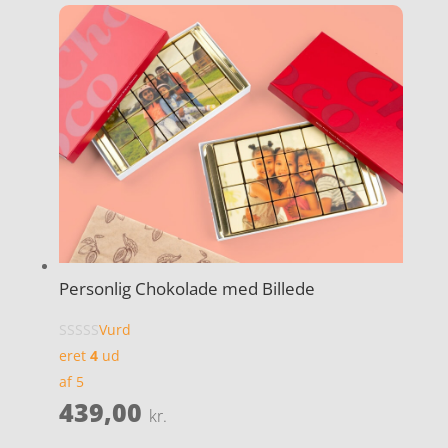
Personlig Chokolade med Billede
Vurd
eret
4
ud
af 5
439,00
kr.