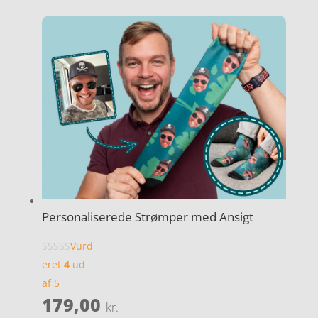
Personaliserede Strømper med Ansigt
Vurd
eret
4
ud
af 5
179,00
kr.