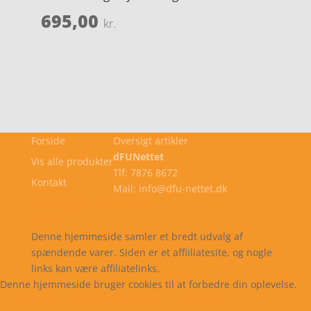
695,00
kr.
Forside
Oversigt artikler
dFUNettet
Vis alle produkter
Tlf: 7876 8672
Kontakt
Mail: info@dfu-nettet.dk
Cookie- og privatlivspolitik
Kontakt
Denne hjemmeside samler et bredt udvalg af
spændende varer. Siden er et affiiliatesite, og nogle
links kan være affiliatelinks.
Denne hjemmeside bruger cookies til at forbedre din oplevelse.
Læs mere
Cookie indstillinger
Accepter