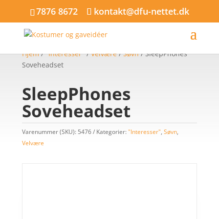
7876 8672
kontakt@dfu-nettet.dk
Hjem
/
"Interesser"
/
Velvære
/
Søvn
/ SleepPhones
Soveheadset
SleepPhones
Soveheadset
Varenummer (SKU):
5476
Kategorier:
"Interesser"
,
Søvn
,
Velvære