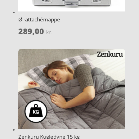
Øl-attachémappe
289,00
kr.
Zenkuru Kugledyne 15 kg