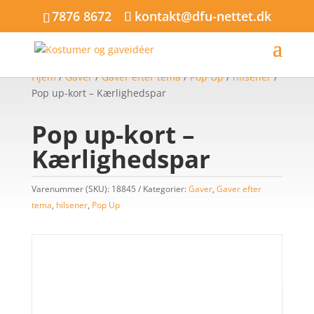
7876 8672
kontakt@dfu-nettet.dk
Hjem
/
Gaver
/
Gaver efter tema
/
Pop Up
/
hilsener
/
Pop up-kort – Kærlighedspar
Pop up-kort –
Kærlighedspar
Varenummer (SKU):
18845
Kategorier:
Gaver
,
Gaver efter
tema
,
hilsener
,
Pop Up