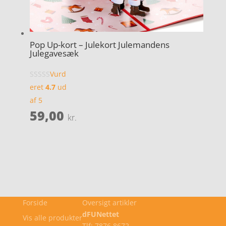
Pop Up-kort – Julekort Julemandens
Julegavesæk
Vurd
eret
4.7
ud
af 5
59,00
kr.
Forside
Oversigt artikler
dFUNettet
Vis alle produkter
Tlf: 7876 8672