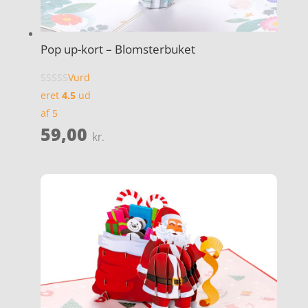
Pop up-kort – Blomsterbuket
Vurd
eret
4.5
ud
af 5
59,00
kr.