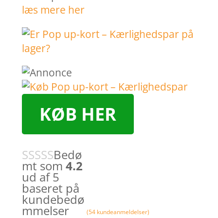
læs mere her
KØB HER
Bedø
mt som
4.2
ud af 5
baseret på
kundebedø
mmelser
(
54
kundeanmeldelser)