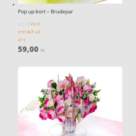
Pop up-kort – Brudepar
Vurd
eret
4.7
ud
af 5
59,00
kr.