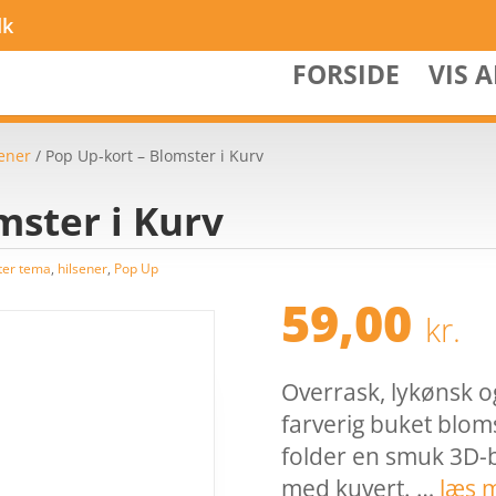
dk
FORSIDE
VIS 
sener
/ Pop Up-kort – Blomster i Kurv
mster i Kurv
ter tema
,
hilsener
,
Pop Up
59,00
kr.
Overrask, lykønsk o
farverig buket blom
folder en smuk 3D-bu
med kuvert. …
læs 