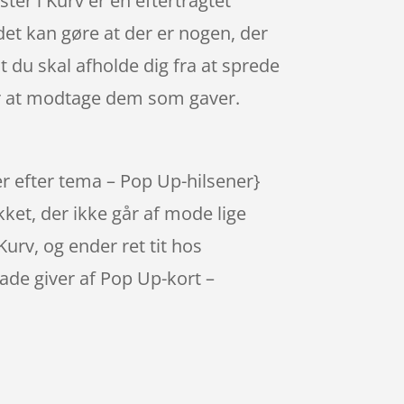
er i Kurv er en eftertragtet
det kan gøre at der er nogen, der
at du skal afholde dig fra at sprede
r at modtage dem som gaver.
r efter tema – Pop Up-hilsener}
ket, der ikke går af mode lige
Kurv, og ender ret tit hos
ade giver af Pop Up-kort –