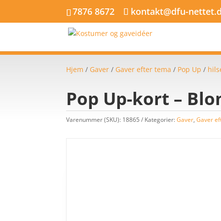
7876 8672
kontakt@dfu-nettet.
Hjem
/
Gaver
/
Gaver efter tema
/
Pop Up
/
hil
Pop Up-kort – Blo
Varenummer (SKU):
18865
Kategorier:
Gaver
,
Gaver ef