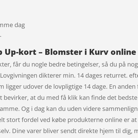
samme dag
-
 Up-kort – Blomster i Kurv online
er, får du nogle bedre betingelser, så du på nogl
 Lovgivningen dikterer min. 14 dages returret. eft
ligger udover de lovpligtige 14 dage. En anden fo
et bevirker, at du med få klik kan finde det bedst
samme. Og i dag kan du uden videre sammenligne 
 stort fordel ved købe produkterne online er at s
 selv. Dine varer bliver sendt direkte hjem til di