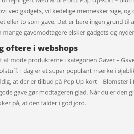
il fejringen. Med andre ord: Pop Up-kort – Blomst
jovt ved gadgets, vil kedelige mennesker sige, og 
get eller to som gave. Det er bare ingen grund til 
a mange gavemodtagere elsker gadgets og nyde
g oftere i webshops
et af mode produkterne i kategorien Gaver – Gave
tuff. I dag er et super populært mærke i øjeblik
dig, at der er tilbud på Pop Up-kort – Blomster i 
g gode gave gør modtageren glad. Når du er den gl
kker på, at den falder i god jord.