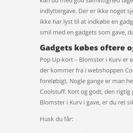
kan du med god samvittghed tage t
indlyttergave. Der er ikke noget s
ikke har lyst til at indkøbe en gad
smil med en gadgets som gave, d
Gadgets købes oftere o
Pop Up-kort – Blomster i Kurv er 
der kommer fra i webshoppen Cools
foreløbigt. Nogle gange er man hel
Coolstuff. Kort og godt, den rigti
Blomster i Kurv i gave, er du ret si
Husk du får: