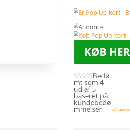
KØB HER
Bedø
mt som
4
ud af 5
baseret på
kundebedø
mmelser
(
40
kundea