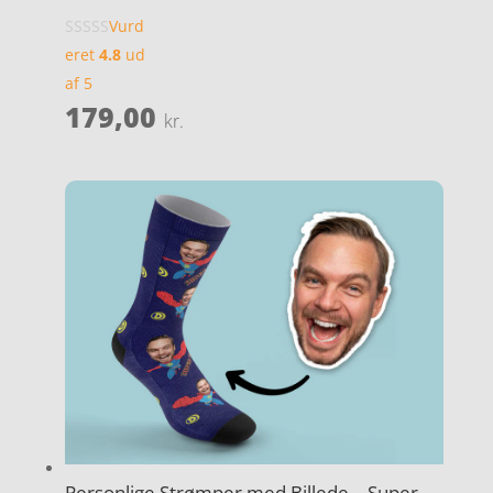
Vurd
eret
4.8
ud
af 5
179,00
kr.
Personlige Strømper med Billede – Super