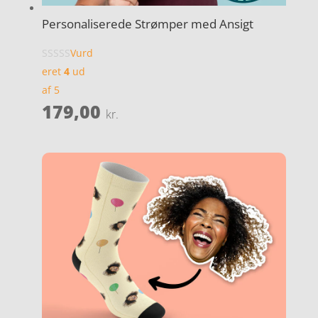
Personaliserede Strømper med Ansigt
Vurd
eret
4
ud
af 5
179,00
kr.