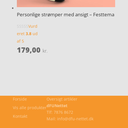
Personlige strømper med ansigt – Festtema
Vurd
eret
3.8
ud
af 5
179,00
kr.
Forside
Oversigt artikler
dFUNettet
Vis alle produkter
Tlf: 7876 8672
Kontakt
Mail: info@dfu-nettet.dk
Cookie- og privatlivspolitik