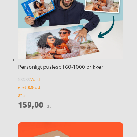
Personligt puslespil 60-1000 brikker
Vurd
eret
3.9
ud
af 5
159,00
kr.