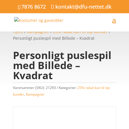
7876 8672
kontakt@dfu-nettet.dk
Hjem
/
Kampagner
/
25% rabat kun til vip kunder
/
Personligt puslespil med Billede – Kvadrat
Personligt puslespil
med Billede –
Kvadrat
Varenummer (SKU):
21293
Kategorier:
25% rabat kun til vip
kunder
,
Kampagner