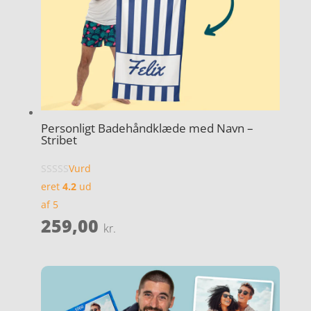
Personligt Badehåndklæde med Navn –
Stribet
Vurd
eret
4.2
ud
af 5
259,00
kr.