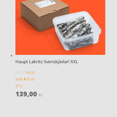
Haupt Lakrits Svenskjävlar! XXL
Vurd
eret
4.7
ud
af 5
139,00
kr.