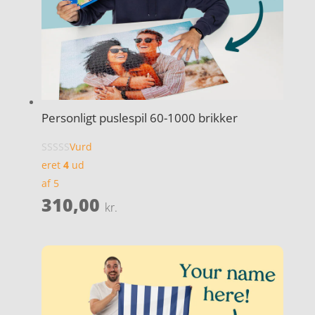
Personligt puslespil 60-1000 brikker
Vurd
eret
4
ud
af 5
310,00
kr.