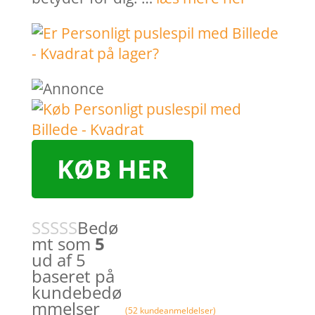
KØB HER
Bedø
mt som
5
ud af 5
baseret på
kundebedø
mmelser
(
52
kundeanmeldelser)