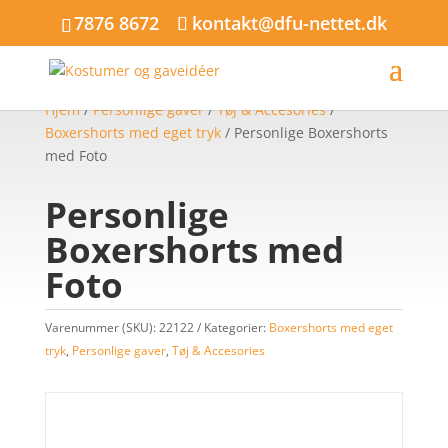
7876 8672
kontakt@dfu-nettet.dk
Hjem
/
Personlige gaver
/
Tøj & Accesories
/
Boxershorts med eget tryk
/ Personlige Boxershorts
med Foto
Personlige
Boxershorts med
Foto
Varenummer (SKU):
22122
Kategorier:
Boxershorts med eget
tryk
,
Personlige gaver
,
Tøj & Accesories