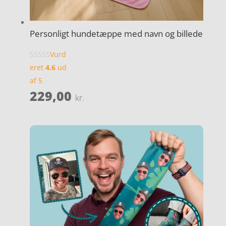
Personligt hundetæppe med navn og billede
Vurd
eret
4.6
ud
af 5
229,00
kr.