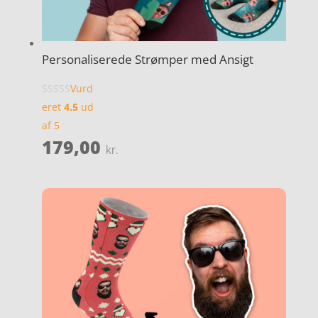
Personaliserede Strømper med Ansigt
Vurd
eret
4.5
ud
af 5
179,00
kr.