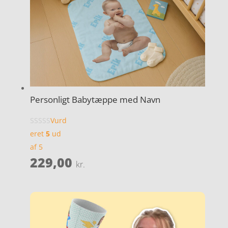
Personligt Babytæppe med Navn
Vurd
eret
5
ud
af 5
229,00
kr.