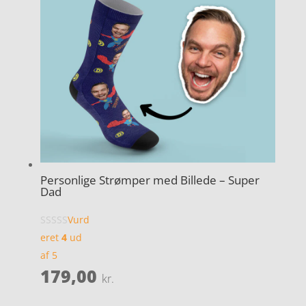
Personlige Strømper med Billede – Super
Dad
Vurd
eret
4
ud
af 5
179,00
kr.