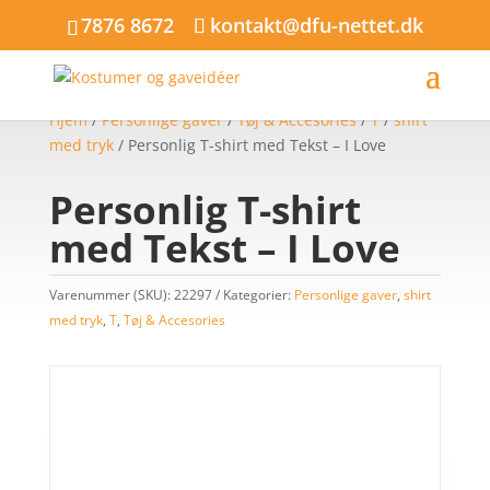
7876 8672
kontakt@dfu-nettet.dk
Hjem
/
Personlige gaver
/
Tøj & Accesories
/
T
/
shirt
med tryk
/ Personlig T-shirt med Tekst – I Love
Personlig T-shirt
med Tekst – I Love
Varenummer (SKU):
22297
Kategorier:
Personlige gaver
,
shirt
med tryk
,
T
,
Tøj & Accesories