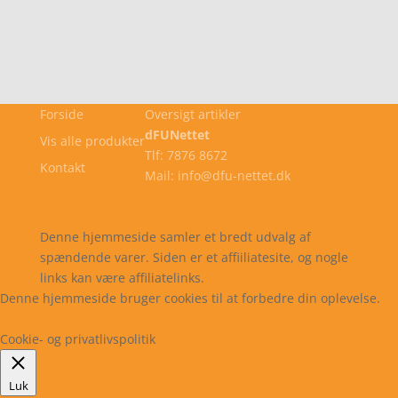
Forside
Oversigt artikler
dFUNettet
Vis alle produkter
Tlf: 7876 8672
Kontakt
Mail: info@dfu-nettet.dk
Cookie- og privatlivspolitik
Kontakt
Denne hjemmeside samler et bredt udvalg af
spændende varer. Siden er et affiiliatesite, og nogle
links kan være affiliatelinks.
Denne hjemmeside bruger cookies til at forbedre din oplevelse.
Læs mere
Cookie indstillinger
Accepter
Cookie- og privatlivspolitik
Luk