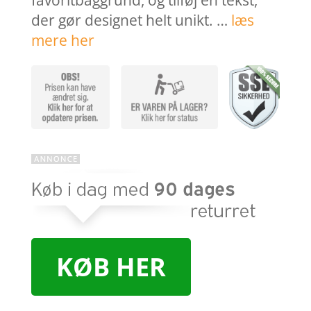
favoritbaggrund, og tilføj en tekst,
der gør designet helt unikt. …
læs
mere her
KØB HER