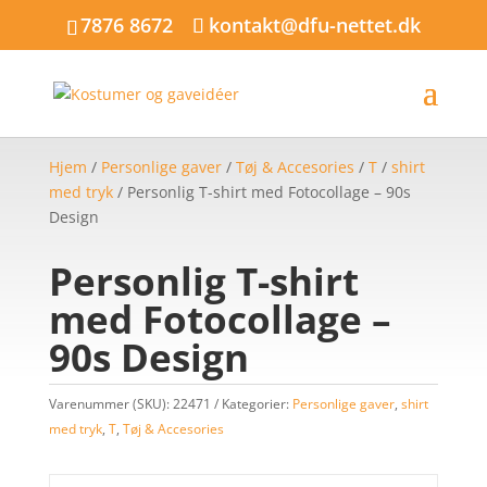
7876 8672
kontakt@dfu-nettet.dk
Hjem
/
Personlige gaver
/
Tøj & Accesories
/
T
/
shirt
med tryk
/ Personlig T-shirt med Fotocollage – 90s
Design
Personlig T-shirt
med Fotocollage –
90s Design
Varenummer (SKU):
22471
Kategorier:
Personlige gaver
,
shirt
med tryk
,
T
,
Tøj & Accesories