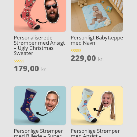
Personaliserede
Personligt Babytæppe
Strømper med Ansigt
med Navn
– Ugly Christmas
Sweater
229,00
Vurderet
kr.
5
ud af 5
179,00
Vurderet
kr.
4.8
ud af 5
Personlige Strømper
Personlige Strømper
med Billede – Super
med Ansigt –