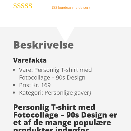
(
83
kundeanmeldelser)
Bedømt som
4.9
ud af 5
baseret på
kundebedøm
Beskrivelse
melser
Varefakta
Vare: Personlig T-shirt med
Fotocollage – 90s Design
Pris: Kr. 169
Kategori: Personlige gaver}
Personlig T-shirt med
Fotocollage – 90s Design er
et af de mange populære
produkter indenfor