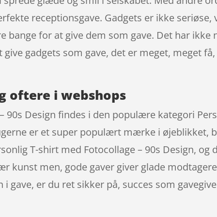
l sprede glæde og smil i selskabet. Med andre or
rfekte receptionsgave. Gadgets er ikke seriøse, 
e bange for at give dem som gave. Det har ikke n
t give gadgets som gave, det er meget, meget få, 
g oftere i webshops
 – 90s Design findes i den populære kategori Per
ugerne er et super populært mærke i øjeblikket, b
rsonlig T-shirt med Fotocollage – 90s Design, og d
ær kunst men, gode gaver giver glade modtagere. 
 i gave, er du ret sikker på, succes som gavegive