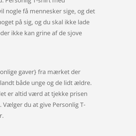
d: Personlig T-shirt med
vil nogle få mennesker sige, og det
oget på sig, og du skal ikke lade
der ikke kan grine af de sjove
sonlige gaver} fra mærket der
landt både unge og de lidt ældre.
et er altid værd at tjekke prisen
Vælger du at give Personlig T-
r.