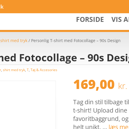
dk
FORSIDE
VIS 
/
shirt med tryk
/ Personlig T-shirt med Fotocollage – 90s Design
 med Fotocollage – 90s Des
r
,
shirt med tryk
,
T
,
Tøj & Accesories
169,00
kr.
Tag din stil tilbage
t-shirt! Upload dine 
favoritbaggrund, og 
helt unikt. …
læs me