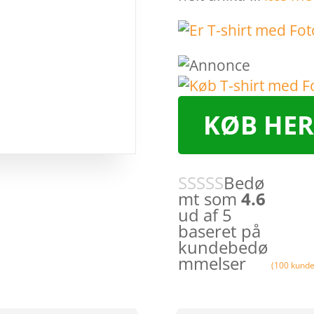
KØB HER
Bedø
mt som
4.6
ud af 5
baseret på
kundebedø
mmelser
(
100
kunde