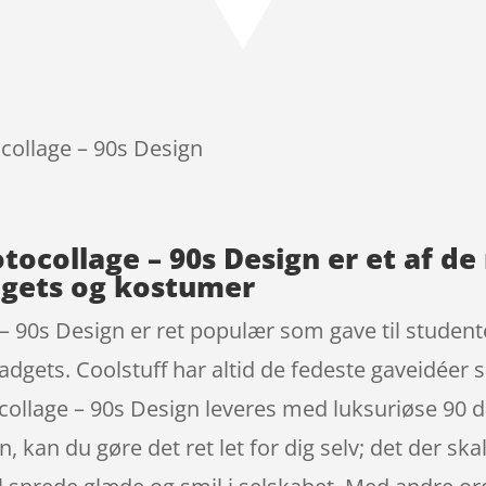
ocollage – 90s Design
otocollage – 90s Design er et af 
dgets og kostumer
 – 90s Design er ret populær som gave til student
dgets. Coolstuff har altid de fedeste gaveidéer s
collage – 90s Design leveres med luksuriøse 90 da
 kan du gøre det ret let for dig selv; det der ska