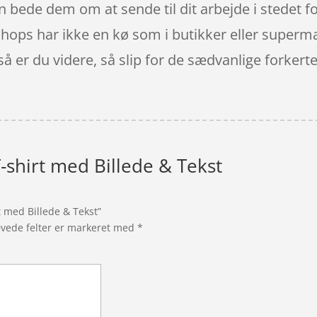
kan bede dem om at sende til dit arbejde i stedet f
shops har ikke en kø som i butikker eller superm
g så er du videre, så slip for de sædvanlige forker
-shirt med Billede & Tekst
t med Billede & Tekst”
vede felter er markeret med
*