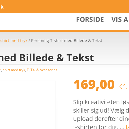
dk
FORSIDE
VIS 
/
shirt med tryk
/ Personlig T-shirt med Billede & Tekst
med Billede & Tekst
r
,
shirt med tryk
,
T
,
Tøj & Accesories
169,00
kr.
Slip kreativiteten løs
skiller sig ud! Vælg 
upload derefter dine
t-shirten for dig. …
l