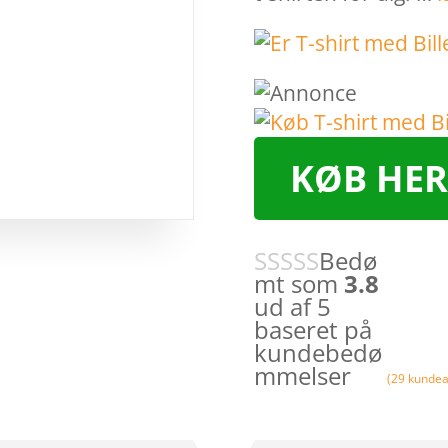
KØB HER
Bedø
mt som
3.8
ud af 5
baseret på
kundebedø
mmelser
(
29
kundea