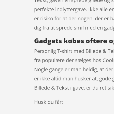
Tekst, gaven vil sprede glæde og sm
perfekte indlyttergave. Ikke alle 
er risiko for at der nogen, der er
dig fra at sprede smil med en g
Gadgets købes oftere o
Personlig T-shirt med Billede & T
fra populære der sælges hos Coolst
Nogle gange er man heldig, at der 
er ikke altid man husker at, gode 
Billede & Tekst i gave, er du ret 
Husk du får: