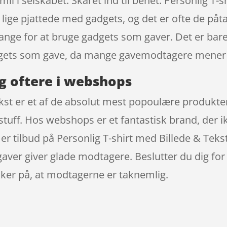
il i selskabet. Skåret ind til benet: Personlig T-
er lige pjattede med gadgets, og det er ofte de p
 bange for at bruge gadgets som gaver. Det er bare
adgets som gave, da mange gavemodtagere mener 
g oftere i webshops
ekst er et af de absolut mest popoulære produkter
uff. Hos webshops er et fantastisk brand, der ik
er tilbud på Personlig T-shirt med Billede & Teks
gaver giver glade modtagere. Beslutter du dig for
sikker på, at modtagerne er taknemlig.