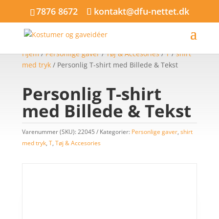
7876 8672
kontakt@dfu-nettet.dk
Hjem
/
Personlige gaver
/
Tøj & Accesories
/
T
/
shirt
med tryk
/ Personlig T-shirt med Billede & Tekst
Personlig T-shirt
med Billede & Tekst
Varenummer (SKU):
22045
Kategorier:
Personlige gaver
,
shirt
med tryk
,
T
,
Tøj & Accesories