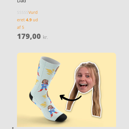
Dad
Vurd
eret
4.9
ud
af 5
179,00
kr.