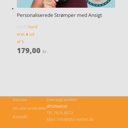
Personaliserede Strømper med Ansigt
Vurd
eret
4
ud
af 5
179,00
kr.
Forside
Oversigt artikler
dFUNettet
Vis alle produkter
Tlf: 7876 8672
Kontakt
Mail: info@dfu-nettet.dk
Cookie- og privatlivspolitik