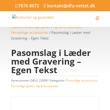
7876 8672
kontakt@dfu-nettet.dk
Hjem
/
Personlige gaver
/
Tøj & Accesories
/
Personlige accessories
/ Pasomslag i Læder med
Gravering – Egen Tekst
Pasomslag i Læder
med Gravering –
Egen Tekst
Varenummer (SKU):
22608
Kategorier:
Personlige accessories
,
Personlige gaver
,
Tøj & Accesories