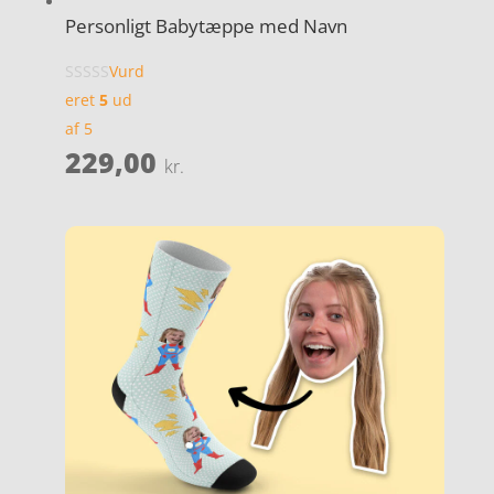
Personligt Babytæppe med Navn
Vurd
eret
5
ud
af 5
229,00
kr.