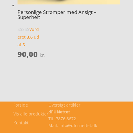
Personlige Strømper med Ansigt –
Superhelt
Vurd
eret
3.6
ud
af 5
90,00
kr.
Forside
Oversigt artikler
dFUNettet
Vis alle produkter
Tlf: 7876 8672
Kontakt
Mail: info@dfu-nettet.dk
Cookie- og privatlivspolitik