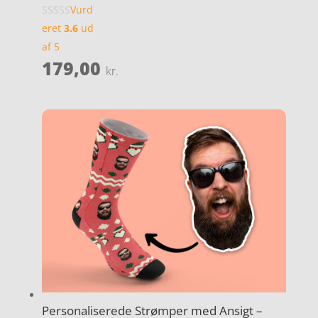
Vurd
eret
3.6
ud
af 5
179,00
kr.
Personaliserede Strømper med Ansigt –