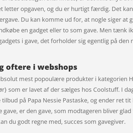
t letter opgaven, og du er hurtigt færdig. Det ka
ergave. Du kan komme ud for, at nogle siger at ga
 indkøbe en gadget eller to som gave. Men tænk ik
ve gadgets i gave, det forholder sig egentlig på d
g oftere i webshops
 absolut mest popoulære produkter i kategorien
 som er lavet af der sælges hos Coolstuff. I dag
tilbud på Papa Nessie Pastaske, og ender ret tit 
gave, er den gave, som modtageren bliver glad fo
kan du godt regne med, succes som gavegiver.