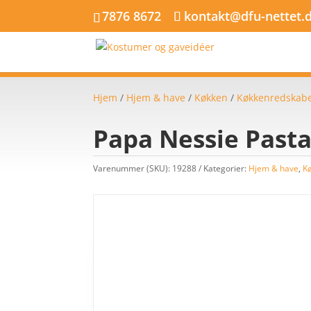
7876 8672
kontakt@dfu-nettet.
Hjem
/
Hjem & have
/
Køkken
/
Køkkenredskabe
Papa Nessie Past
Varenummer (SKU):
19288
Kategorier:
Hjem & have
,
K