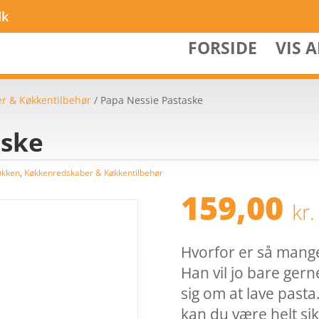
dk
FORSIDE
VIS 
r & Køkkentilbehør
/ Papa Nessie Pastaske
aske
økken
,
Køkkenredskaber & Køkkentilbehør
159,00
kr.
Hvorfor er så mang
Han vil jo bare gerne
sig om at lave past
kan du være helt sik