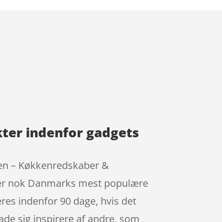
ter indenfor gadgets
ken – Køkkenredskaber &
ff er nok Danmarks mest populære
eres indenfor 90 dage, hvis det
 lade sig inspirere af andre, som