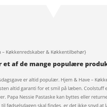
n – Køkkenredskaber & Køkkentilbehør}
r et af de mange populære produk
sdagsgave er altid populær. Hjem & Have – Køk
ten altid garanti for et smil på læben. Coolstu
er. Papa Nessie Pastaske kan byttes eller return
n til fødselsdagen skal findes, er det ikke snyd at