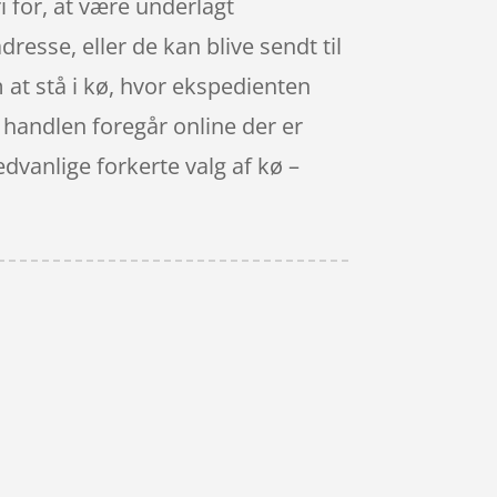
i for, at være underlagt
dresse, eller de kan blive sendt til
m at stå i kø, hvor ekspedienten
år handlen foregår online der er
sædvanlige forkerte valg af kø –