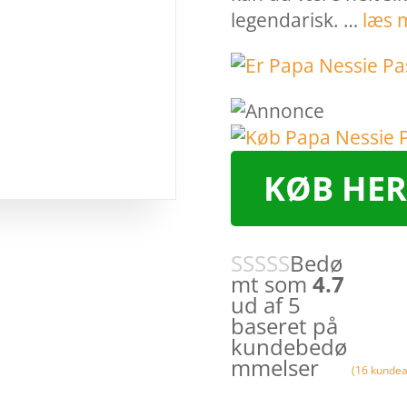
legendarisk. …
læs 
KØB HER
Bedø
mt som
4.7
ud af 5
baseret på
kundebedø
mmelser
(
16
kundea