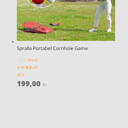
Spralla Portabel Cornhole Game
Vurd
eret
4.3
ud
af 5
199,00
kr.