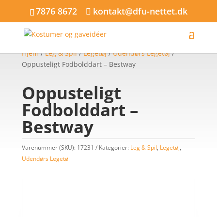
7876 8672
kontakt@dfu-nettet.dk
Hjem
/
Leg & Spil
/
Legetøj
/
Udendørs Legetøj
/
Oppusteligt Fodbolddart – Bestway
Oppusteligt
Fodbolddart –
Bestway
Varenummer (SKU):
17231
Kategorier:
Leg & Spil
,
Legetøj
,
Udendørs Legetøj