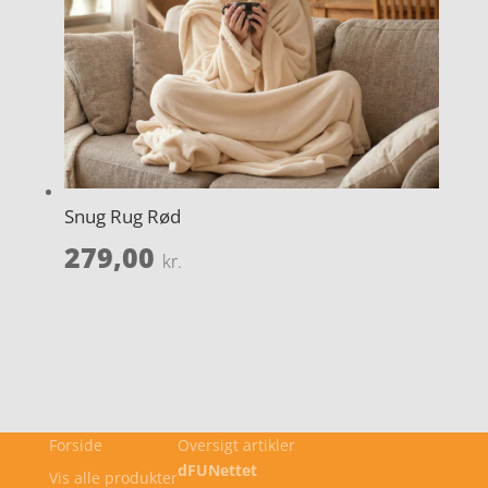
Snug Rug Rød
279,00
kr.
Forside
Oversigt artikler
dFUNettet
Vis alle produkter