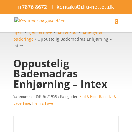
7876 8672
kontakt@dfu-nettet.dk
Hjem
/
Hjem & have
/
Bad & Pool
/
Badedyr &
baderinge
/ Oppustelig Bademadras Enhjørning –
Intex
Oppustelig
Bademadras
Enhjørning – Intex
Varenummer (SKU):
21959
Kategorier:
Bad & Pool
,
Badedyr &
baderinge
,
Hjem & have