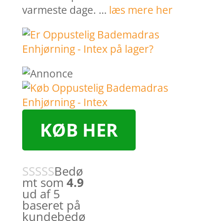
varmeste dage. …
læs mere her
KØB HER
Bedø
mt som
4.9
ud af 5
baseret på
kundebedø