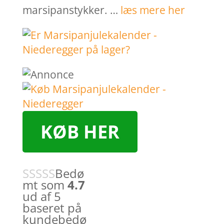
marsipanstykker. …
læs mere her
KØB HER
Bedø
mt som
4.7
ud af 5
baseret på
kundebedø