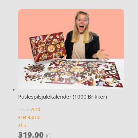
Puslespilsjulekalender (1000 Brikker)
Vurd
eret
4.2
ud
af 5
319,00
kr.