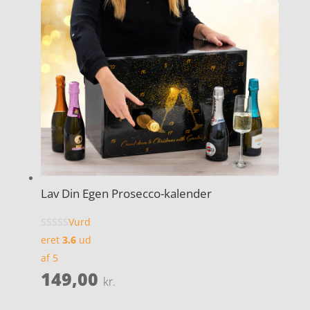
Lav Din Egen Prosecco-kalender
Vurd
eret
3.6
ud
af 5
149,00
kr.