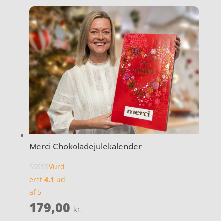
Merci Chokoladejulekalender
Vurd
eret
4.1
ud
af 5
179,00
kr.