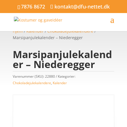
7876 8672
kontakt@dfu-nettet.dk
Hjem
/
Kalender
/
Chokoladejulekalendere
/
Marsipanjulekalender – Niederegger
Marsipanjulekalend
er – Niederegger
Varenummer (SKU):
22880
Kategorier:
Chokoladejulekalendere
,
Kalender