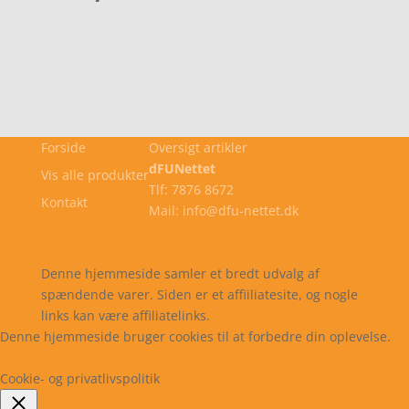
Forside
Oversigt artikler
dFUNettet
Vis alle produkter
Tlf: 7876 8672
Kontakt
Mail: info@dfu-nettet.dk
Cookie- og privatlivspolitik
Kontakt
Denne hjemmeside samler et bredt udvalg af
spændende varer. Siden er et affiiliatesite, og nogle
links kan være affiliatelinks.
Denne hjemmeside bruger cookies til at forbedre din oplevelse.
Læs mere
Cookie indstillinger
Accepter
Cookie- og privatlivspolitik