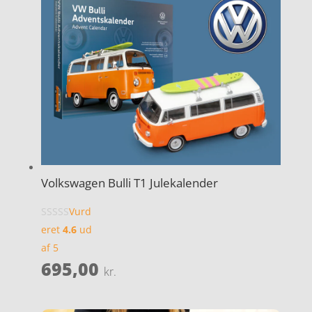
Volkswagen Bulli T1 Julekalender
Vurd
eret
4.6
ud
af 5
695,00
kr.