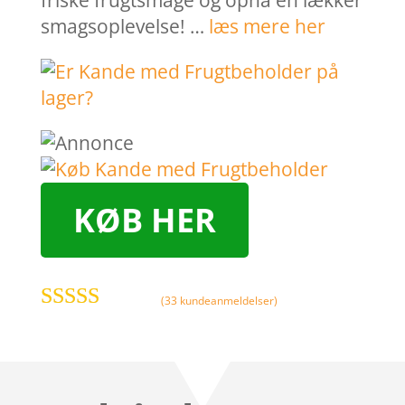
friske frugtsmage og opnå en lækker
smagsoplevelse! …
læs mere her
KØB HER
(
33
kundeanmeldelser)
Bedømt
som
4.6
ud
af 5 baseret
på