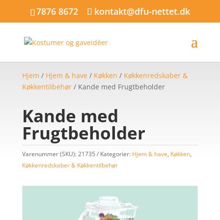
7876 8672
kontakt@dfu-nettet.dk
Hjem
/
Hjem & have
/
Køkken
/
Køkkenredskaber &
Køkkentilbehør
/ Kande med Frugtbeholder
Kande med
Frugtbeholder
Varenummer (SKU):
21735
Kategorier:
Hjem & have
,
Køkken
,
Køkkenredskaber & Køkkentilbehør