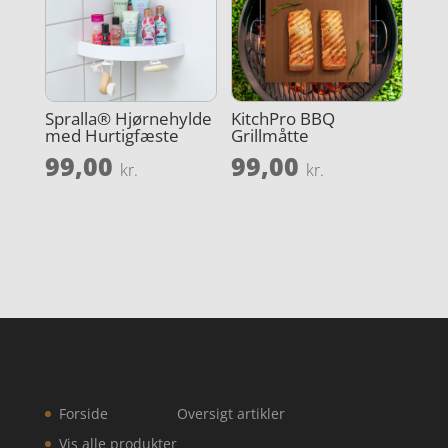
Spralla® Hjørnehylde
KitchPro BBQ
med Hurtigfæste
Grillmåtte
99,00
99,00
kr.
kr.
Forside
Oversigt artikler
Vis alle produkter